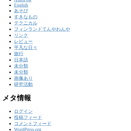
Englsih
あそび
すきなもの
テクニカル
フィンランドてんやわんや
リンク
レビュー
平凡な日々
旅行
日本語
未分類
未分類
画像あり
研究活動
メタ情報
ログイン
投稿フィード
コメントフィード
WordPress.org