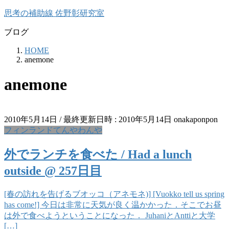
コ
ナ
思考の補助線 佐野彰研究室
ン
ビ
ブログ
テ
ゲ
ン
ー
HOME
ツ
シ
anemone
へ
ョ
ス
ン
anemone
キ
に
ッ
移
プ
動
2010年5月14日
/ 最終更新日時 :
2010年5月14日
onakaponpon
フィンランドてんやわんや
外でランチを食べた / Had a lunch
outside @ 257日目
[春の訪れを告げるブオッコ（アネモネ)] [Vuokko tell us spring
has come!] 今日は非常に天気が良く温かかった．そこでお昼
は外で食べようということになった． JuhaniとAnttiと大学
[…]