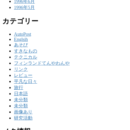
1996年6月
1996年5月
カテゴリー
AutoPost
Englsih
あそび
すきなもの
テクニカル
フィンランドてんやわんや
リンク
レビュー
平凡な日々
旅行
日本語
未分類
未分類
画像あり
研究活動