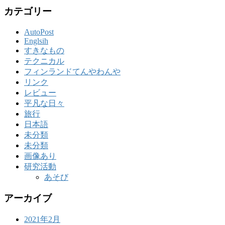
カテゴリー
AutoPost
Englsih
すきなもの
テクニカル
フィンランドてんやわんや
リンク
レビュー
平凡な日々
旅行
日本語
未分類
未分類
画像あり
研究活動
あそび
アーカイブ
2021年2月