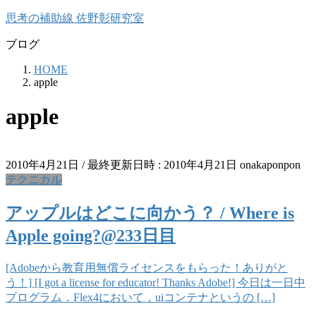
コ
ナ
思考の補助線 佐野彰研究室
ン
ビ
ブログ
テ
ゲ
ン
ー
HOME
ツ
シ
apple
へ
ョ
ス
ン
apple
キ
に
ッ
移
プ
動
2010年4月21日
/ 最終更新日時 :
2010年4月21日
onakaponpon
テクニカル
アップルはどこに向かう？ / Where is
Apple going?@233日目
[Adobeから教育用無償ライセンスをもらった！ありがと
う！] [I got a license for educator! Thanks Adobe!] 今日は一日中
プログラム．Flex4において，uiコンテナというの […]