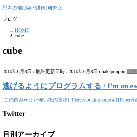
コ
ナ
思考の補助線 佐野彰研究室
ン
ビ
ブログ
テ
ゲ
ン
ー
HOME
ツ
シ
cube
へ
ョ
ス
ン
cube
キ
に
ッ
移
プ
動
2010年6月8日
/ 最終更新日時 :
2010年6月8日
onakaponpon
テク
逃げるようにプログラムする / I’m an esca
[この前みかけた怖い亀の置物] [Fierce-looking tortoise] [Papervision
Twitter
月別アーカイブ