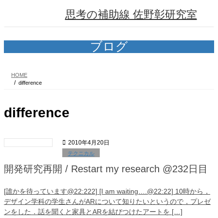
コ
ナ
思考の補助線 佐野彰研究室
ン
ビ
テ
ゲ
ン
ー
ツ
シ
ブログ
へ
ョ
ス
ン
キ
に
HOME
ッ
移
difference
プ
動
difference
2010年4月20日
テクニカル
開発研究再開 / Restart my research @232日目
[誰かを待っています@22:222] [I am waiting….@22:22] 10時から，
デザイン学科の学生さんがARについて知りたいというので，プレゼ
ンをした．話を聞くと家具とARを結びつけたアートを […]