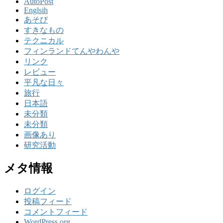
AutoPost
Englsih
あそび
すきなもの
テクニカル
フィンランドてんやわんや
リンク
レビュー
平凡な日々
旅行
日本語
未分類
未分類
画像あり
研究活動
メタ情報
ログイン
投稿フィード
コメントフィード
WordPress.org