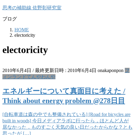
コ
ナ
思考の補助線 佐野彰研究室
ン
ビ
ブログ
テ
ゲ
ン
ー
HOME
ツ
シ
electoricity
へ
ョ
ス
ン
electoricity
キ
に
ッ
移
プ
動
2010年6月4日
/ 最終更新日時 :
2010年6月4日
onakaponpon
フ
ィンランドてんやわんや
エネルギーについて真面目に考えた /
Think about energy problem @278日目
[自転車道は森の中でも整備されている] [Road for bicycles are
built in woods] 今日メディアラボに行ったら，ほとんど人が
居なかった．ものすごく天気の良い日だったからかな？とも
思ったが […]