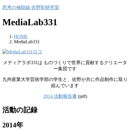
コ
ナ
思考の補助線 佐野彰研究室
ン
ビ
テ
ゲ
MediaLab331
ン
ー
ツ
シ
HOME
へ
ョ
MediaLab331
ス
ン
キ
に
ッ
移
プ
動
メディアラボ331は ものづくりで世界に貢献するクリエータ
ー集団です
九州産業大学芸術学部の学生と、佐野が共に作品制作に取り
組んでいます
2014 活動報告書
(pdf)
活動の記録
2014年