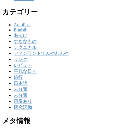
カテゴリー
AutoPost
Englsih
あそび
すきなもの
テクニカル
フィンランドてんやわんや
リンク
レビュー
平凡な日々
旅行
日本語
未分類
未分類
画像あり
研究活動
メタ情報