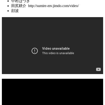
中村はづき
田尻耕介 http://sumire-mv.jimdo.com/video/
顔波