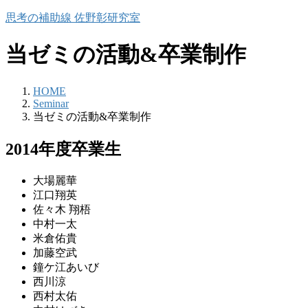
コ
ナ
思考の補助線 佐野彰研究室
ン
ビ
テ
ゲ
当ゼミの活動&卒業制作
ン
ー
ツ
シ
へ
ョ
HOME
Seminar
ス
ン
当ゼミの活動&卒業制作
キ
に
ッ
移
2014年度卒業生
プ
動
大場麗華
江口翔英
佐々木 翔梧
中村一太
米倉佑貴
加藤空武
鐘ケ江あいび
西川涼
西村太佑