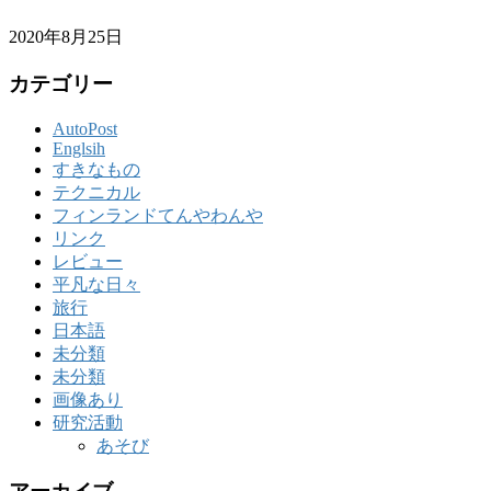
2020年8月25日
カテゴリー
AutoPost
Englsih
すきなもの
テクニカル
フィンランドてんやわんや
リンク
レビュー
平凡な日々
旅行
日本語
未分類
未分類
画像あり
研究活動
あそび