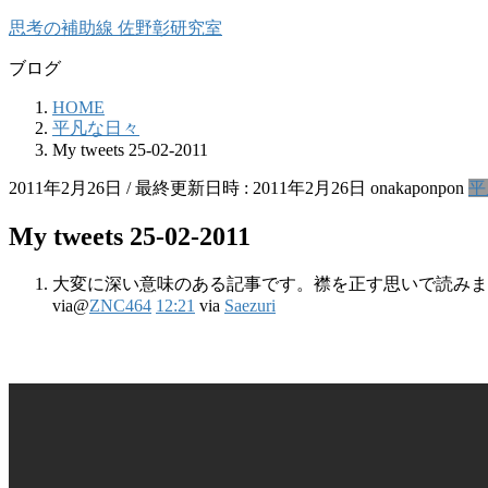
コ
ナ
思考の補助線 佐野彰研究室
ン
ビ
ブログ
テ
ゲ
ン
ー
HOME
ツ
シ
平凡な日々
へ
ョ
My tweets 25-02-2011
ス
ン
キ
に
2011年2月26日
/ 最終更新日時 :
2011年2月26日
onakaponpon
平
ッ
移
My tweets 25-02-2011
プ
動
大変に深い意味のある記事です。襟を正す思いで読みま
via@
ZNC464
12:21
via
Saezuri