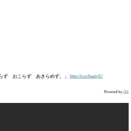
せらず おこらず あきらめず。」
http://t.co/baatyiU
Powered by
t2b