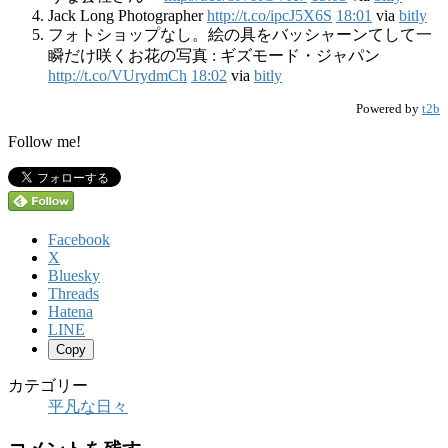
Jack Long Photographer
http://t.co/ipcJ5X6S
18:01
via
bitly
フォトショップなし。絵の具をバッシャーンてして一
瞬だけ咲くお花の写真 : ギズモード・ジャパン
http://t.co/VUrydmCh
18:02
via
bitly
Powered by
t2b
Follow me!
Facebook
X
Bluesky
Threads
Hatena
LINE
Copy
カテゴリー
平凡な日々