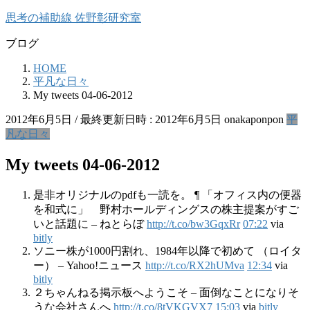
コ
ナ
思考の補助線 佐野彰研究室
ン
ビ
ブログ
テ
ゲ
ン
ー
HOME
ツ
シ
平凡な日々
へ
ョ
My tweets 04-06-2012
ス
ン
キ
に
2012年6月5日
/ 最終更新日時 :
2012年6月5日
onakaponpon
平
ッ
移
凡な日々
プ
動
My tweets 04-06-2012
是非オリジナルのpdfも一読を。 ¶ 「オフィス内の便器
を和式に」 野村ホールディングスの株主提案がすご
いと話題に – ねとらぼ
http://t.co/bw3GqxRr
07:22
via
bitly
ソニー株が1000円割れ、1984年以降で初めて （ロイタ
ー） – Yahoo!ニュース
http://t.co/RX2hUMva
12:34
via
bitly
２ちゃんねる掲示板へようこそ – 面倒なことになりそ
うな会社さんへ
http://t.co/8tVKGVX7
15:03
via
bitly