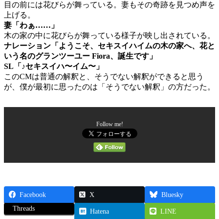
目の前には花びらが舞っている。妻もその奇跡を見つめ声を
上げる。
妻「わぁ……」
木の家の中に花びらが舞っている様子が映し出されている。
ナレーション「ようこそ、セキスイハイムの木の家へ、花と
いう名のグランツーユー Fiora、誕生です」
SL「♪セキスイハ〜イム〜」
このCMは普通の解釈と、そうでない解釈ができると思う
が、僕が最初に思ったのは「そうでない解釈」の方だった。
Follow me!
Facebook
X
Bluesky
Threads
Hatena
LINE