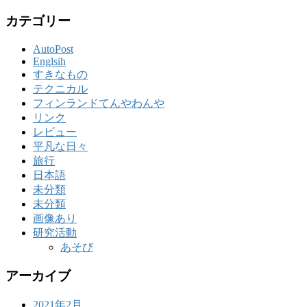
カテゴリー
AutoPost
Englsih
すきなもの
テクニカル
フィンランドてんやわんや
リンク
レビュー
平凡な日々
旅行
日本語
未分類
未分類
画像あり
研究活動
あそび
アーカイブ
2021年2月