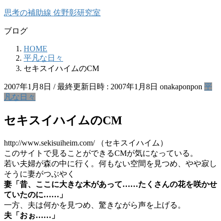
コ
ナ
思考の補助線 佐野彰研究室
ン
ビ
ブログ
テ
ゲ
ン
ー
HOME
ツ
シ
平凡な日々
へ
ョ
セキスイハイムのCM
ス
ン
キ
に
2007年1月8日
/ 最終更新日時 :
2007年1月8日
onakaponpon
平
ッ
移
凡な日々
プ
動
セキスイハイムのCM
http://www.sekisuiheim.com/ （セキスイハイム）
このサイトで見ることができるCMが気になっている。
若い夫婦が森の中に行く。何もない空間を見つめ、やや寂し
そうに妻がつぶやく
妻「昔、ここに大きな木があって……たくさんの花を咲かせ
ていたのに……」
一方、夫は何かを見つめ、驚きながら声を上げる。
夫「おぉ……」