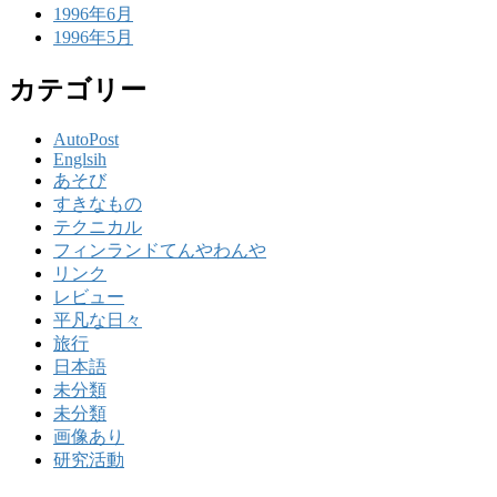
1996年6月
1996年5月
カテゴリー
AutoPost
Englsih
あそび
すきなもの
テクニカル
フィンランドてんやわんや
リンク
レビュー
平凡な日々
旅行
日本語
未分類
未分類
画像あり
研究活動