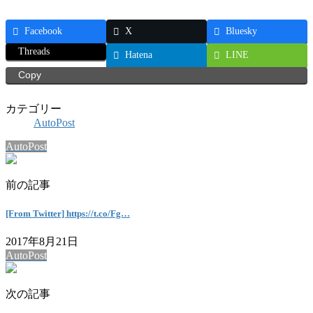
Facebook
X
Bluesky
Threads
Hatena
LINE
Copy
カテゴリー
AutoPost
AutoPost
前の記事
[From Twitter] https://t.co/Fg…
2017年8月21日
AutoPost
次の記事