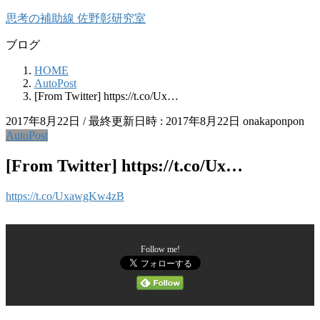
コ
ナ
思考の補助線 佐野彰研究室
ン
ビ
ブログ
テ
ゲ
ン
ー
HOME
ツ
シ
AutoPost
へ
ョ
[From Twitter] https://t.co/Ux…
ス
ン
2017年8月22日
/ 最終更新日時 :
2017年8月22日
onakaponpon
キ
に
AutoPost
ッ
移
プ
動
[From Twitter] https://t.co/Ux…
https://t.co/UxawgKw4zB
Follow me!