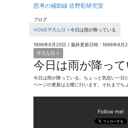
コ
ナ
思考の補助線 佐野彰研究室
ン
ビ
テ
ゲ
ブログ
ン
ー
HOME
平凡な日々
今日は雨が降っている
ツ
シ
へ
ョ
ス
ン
1996年6月20日
/ 最終更新日時 :
1996年6月
キ
に
平凡な日々
ッ
移
今日は雨が降って
プ
動
今日は雨が降っている。ちょっと気怠い一日
ページの更新は土曜に行います。それまでち
Follow me!