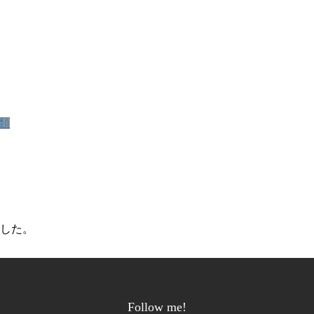
類
した。
Follow me!