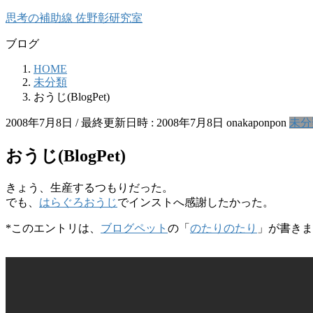
コ
ナ
思考の補助線 佐野彰研究室
ン
ビ
ブログ
テ
ゲ
ン
ー
HOME
ツ
シ
未分類
へ
ョ
おうじ(BlogPet)
ス
ン
キ
に
2008年7月8日
/ 最終更新日時 :
2008年7月8日
onakaponpon
未分
ッ
移
プ
動
おうじ(BlogPet)
きょう、生産するつもりだった。
でも、
はらぐろおうじ
でインストへ感謝したかった。
*このエントリは、
ブログペット
の「
のたりのたり
」が書きま