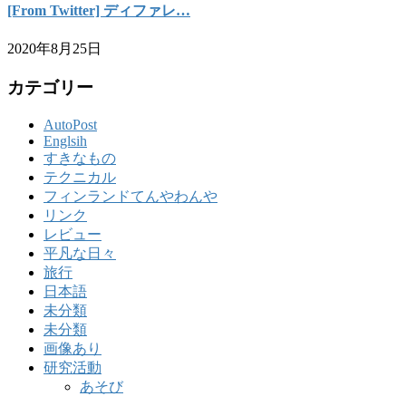
[From Twitter] ディファレ…
2020年8月25日
カテゴリー
AutoPost
Englsih
すきなもの
テクニカル
フィンランドてんやわんや
リンク
レビュー
平凡な日々
旅行
日本語
未分類
未分類
画像あり
研究活動
あそび