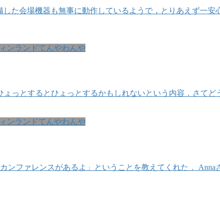
先日準備した会場機器も無事に動作しているようで，とりあえず一
ィンランドてんやわんや
ひょっとするとひょっとするかもしれないという内容．さてどう
ィンランドてんやわんや
白いカンファレンスがあるよ」ということを教えてくれた． An