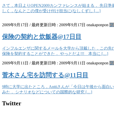
さて，本日よりOPEN2009カンファレンスが始まる． 
しく，なんとこの僕が受け付け担当に(なしくずし […]
2009年9月17日
/ 最終更新日時 :
2009年9月17日
onakaponpon
フ
保険の契約と炊飯器@17日目
インフルエンザに関するメールを大学から頂戴した．この先
保険を契約することができた． やっとだよ!!! 本当に […]
2009年9月11日
/ 最終更新日時 :
2009年9月11日
onakaponpon
フ
菅木さん宅を訪問する@11日目
9時に大学に出たところ，Anttiさんが「今日は午後から面
みた． シナリオなどについての国際的な研究 […]
Twitter