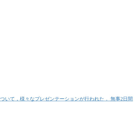
ンの形について，様々なプレゼンテーションが行われた． 無事2日間