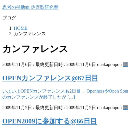
コ
ナ
思考の補助線 佐野彰研究室
ン
ビ
ブログ
テ
ゲ
ン
ー
HOME
ツ
シ
カンファレンス
へ
ョ
ス
ン
カンファレンス
キ
に
ッ
移
プ
動
2009年11月6日
/ 最終更新日時 :
2009年11月6日
onakaponpon
フ
OPENカンファレンス@67日目
いよいよOPENカンファレンスも2日目． OpennessやOp
のカンファレンスが終了したが […]
2009年11月5日
/ 最終更新日時 :
2009年11月5日
onakaponpon
フ
OPEN2009に参加する@66日目