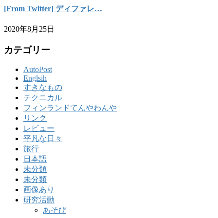
[From Twitter] ディファレ…
2020年8月25日
カテゴリー
AutoPost
Englsih
すきなもの
テクニカル
フィンランドてんやわんや
リンク
レビュー
平凡な日々
旅行
日本語
未分類
未分類
画像あり
研究活動
あそび