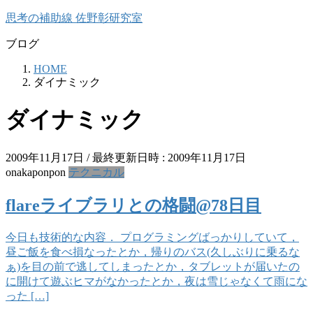
コ
ナ
思考の補助線 佐野彰研究室
ン
ビ
ブログ
テ
ゲ
ン
ー
HOME
ツ
シ
ダイナミック
へ
ョ
ス
ン
ダイナミック
キ
に
ッ
移
プ
動
2009年11月17日
/ 最終更新日時 :
2009年11月17日
onakaponpon
テクニカル
flareライブラリとの格闘@78日目
今日も技術的な内容． プログラミングばっかりしていて，
昼ご飯を食べ損なったとか，帰りのバス(久しぶりに乗るな
ぁ)を目の前で逃してしまったとか，タブレットが届いたの
に開けて遊ぶヒマがなかったとか，夜は雪じゃなくて雨にな
った […]