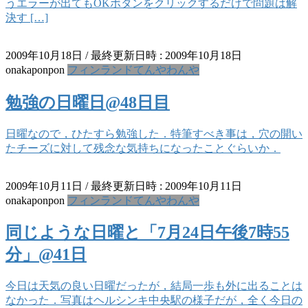
うエラーが出てもOKボタンをクリックするだけで問題は解
決す […]
2009年10月18日
/ 最終更新日時 :
2009年10月18日
onakaponpon
フィンランドてんやわんや
勉強の日曜日@48日目
日曜なので，ひたすら勉強した．特筆すべき事は，穴の開い
たチーズに対して残念な気持ちになったことぐらいか．
2009年10月11日
/ 最終更新日時 :
2009年10月11日
onakaponpon
フィンランドてんやわんや
同じような日曜と「7月24日午後7時55
分」@41日
今日は天気の良い日曜だったが，結局一歩も外に出ることは
なかった．写真はヘルシンキ中央駅の様子だが，全く今日の