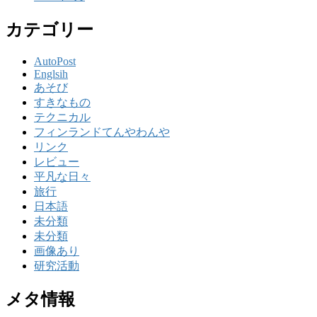
カテゴリー
AutoPost
Englsih
あそび
すきなもの
テクニカル
フィンランドてんやわんや
リンク
レビュー
平凡な日々
旅行
日本語
未分類
未分類
画像あり
研究活動
メタ情報