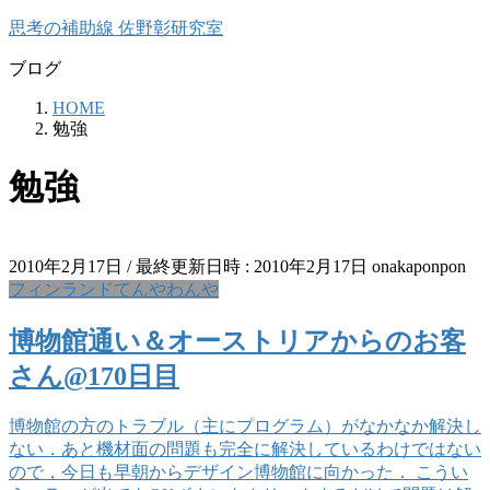
コ
ナ
思考の補助線 佐野彰研究室
ン
ビ
ブログ
テ
ゲ
ン
ー
HOME
ツ
シ
勉強
へ
ョ
ス
ン
勉強
キ
に
ッ
移
プ
動
2010年2月17日
/ 最終更新日時 :
2010年2月17日
onakaponpon
フィンランドてんやわんや
博物館通い＆オーストリアからのお客
さん@170日目
博物館の方のトラブル（主にプログラム）がなかなか解決し
ない．あと機材面の問題も完全に解決しているわけではない
ので，今日も早朝からデザイン博物館に向かった． こうい