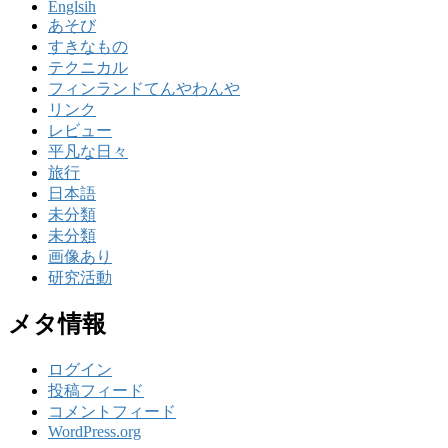
Englsih
あそび
すきなもの
テクニカル
フィンランドてんやわんや
リンク
レビュー
平凡な日々
旅行
日本語
未分類
未分類
画像あり
研究活動
メタ情報
ログイン
投稿フィード
コメントフィード
WordPress.org