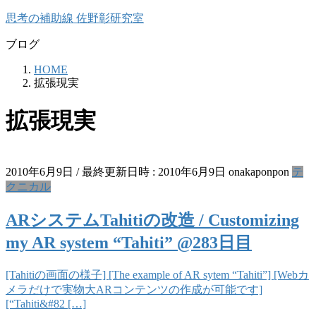
コ
ナ
思考の補助線 佐野彰研究室
ン
ビ
ブログ
テ
ゲ
ン
ー
HOME
ツ
シ
拡張現実
へ
ョ
ス
ン
拡張現実
キ
に
ッ
移
プ
動
2010年6月9日
/ 最終更新日時 :
2010年6月9日
onakaponpon
テ
クニカル
ARシステムTahitiの改造 / Customizing
my AR system “Tahiti” @283日目
[Tahitiの画面の様子] [The example of AR sytem “Tahiti”] [Webカ
メラだけで実物大ARコンテンツの作成が可能です]
[“Tahiti&#82 […]