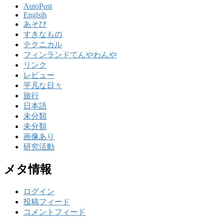
AutoPost
Englsih
あそび
すきなもの
テクニカル
フィンランドてんやわんや
リンク
レビュー
平凡な日々
旅行
日本語
未分類
未分類
画像あり
研究活動
メタ情報
ログイン
投稿フィード
コメントフィード