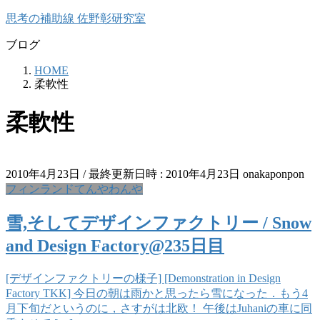
コ
ナ
思考の補助線 佐野彰研究室
ン
ビ
ブログ
テ
ゲ
ン
ー
HOME
ツ
シ
柔軟性
へ
ョ
ス
ン
柔軟性
キ
に
ッ
移
プ
動
2010年4月23日
/ 最終更新日時 :
2010年4月23日
onakaponpon
フィンランドてんやわんや
雪,そしてデザインファクトリー / Snow
and Design Factory@235日目
[デザインファクトリーの様子] [Demonstration in Design
Factory TKK] 今日の朝は雨かと思ったら雪になった．もう4
月下旬だというのに，さすがは北欧！ 午後はJuhaniの車に同