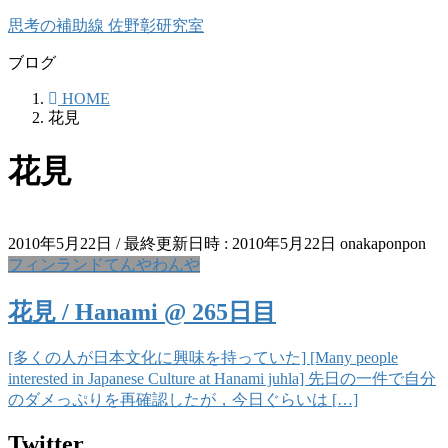
コ
ナ
思考の補助線 佐野彰研究室
ン
ビ
ブログ
テ
ゲ
ン
ー
HOME
ツ
シ
花見
へ
ョ
ス
ン
花見
キ
に
ッ
移
プ
動
2010年5月22日
/ 最終更新日時 :
2010年5月22日
onakaponpon
フィンランドてんやわんや
花見 / Hanami @ 265日目
[多くの人が日本文化に興味を持っていた] [Many people
interested in Japanese Culture at Hanami juhla] 先日の一件で自分
のダメっぷりを再確認したが，今日ぐらいは […]
Twitter