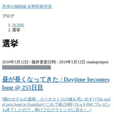
コ
ナ
思考の補助線 佐野彰研究室
ン
ビ
ブログ
テ
ゲ
ン
ー
HOME
ツ
シ
選挙
へ
ョ
ス
ン
選挙
キ
に
ッ
移
プ
動
2010年5月12日
/ 最終更新日時 :
2010年5月12日
onakaponpon
フィンランドてんやわんや
昼が長くなってきた / Daytime becomes
long @ 255日目
[隣のホテルの屋根．カリオストロの城を思い出す] [The roof
of next hotel in Frunkfurt] [これで夜の9時] [It is 9 PM] プレゼン
も終了したので，再びプログラミングに戻る […]