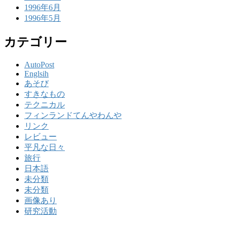
1996年6月
1996年5月
カテゴリー
AutoPost
Englsih
あそび
すきなもの
テクニカル
フィンランドてんやわんや
リンク
レビュー
平凡な日々
旅行
日本語
未分類
未分類
画像あり
研究活動