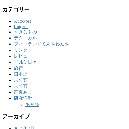
カテゴリー
AutoPost
Englsih
すきなもの
テクニカル
フィンランドてんやわんや
リンク
レビュー
平凡な日々
旅行
日本語
未分類
未分類
画像あり
研究活動
あそび
アーカイブ
2021年2月