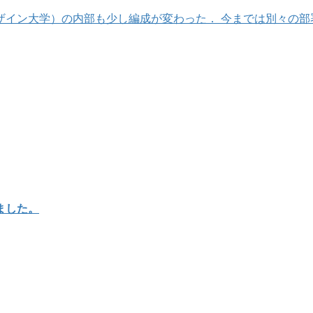
大学）の内部も少し編成が変わった． 今までは別々の部署だったMedi
ました。