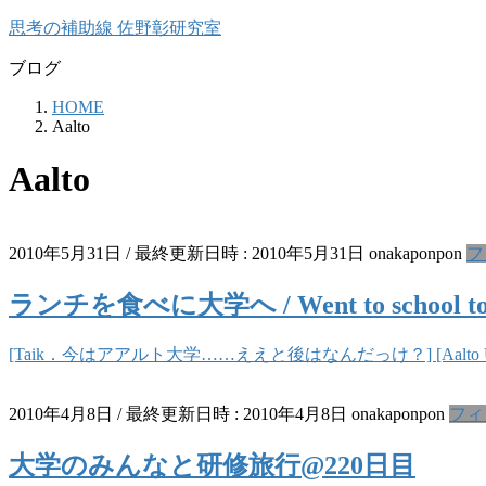
コ
ナ
思考の補助線 佐野彰研究室
ン
ビ
ブログ
テ
ゲ
ン
ー
HOME
ツ
シ
Aalto
へ
ョ
ス
ン
Aalto
キ
に
ッ
移
プ
動
2010年5月31日
/ 最終更新日時 :
2010年5月31日
onakaponpon
フ
ランチを食べに大学へ / Went to school to h
[Taik．今はアアルト大学……ええと後はなんだっけ？] [Aalto Universi
2010年4月8日
/ 最終更新日時 :
2010年4月8日
onakaponpon
フィ
大学のみんなと研修旅行@220日目