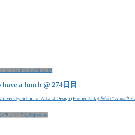
ィンランドてんやわんや
ave a lunch @ 274日目
ty, School of Art and Design (Former Taik)] 先
ンランドてんやわんや