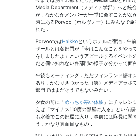
今までは別々の部署だったMedia LabとPrin
Media Department（メディア学部）へ
が，なかなかメンバーが一堂に会すことがな
隣にあるPorvoo（ポルヴォー）にみんなで
れた．
Porvooでは
Haikko
というホテルに宿泊．午
ザールとは各部門が「今はこんなことをやっ
をしましたよ」というアピールするイベント
だと伺い知れない各部門の様子が分かって面
午後もミーティング．ただフィンランド語オ
あり，かなりきつかった（笑）メディアラボ
部門ではまだそうでもないみたい．
夕食の前に「
めっちゃ寒い体験
」にチャレン
えば「マイナス110度の部屋に入る」という
も水着でこの部屋に入り，事前には隊長に関
う，かなり真面目なもの．