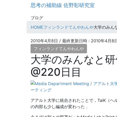
コ
ナ
思考の補助線 佐野彰研究室
ン
ビ
テ
ゲ
ブログ
ン
ー
HOME
フィンランドてんやわんや
大学のみんな
ツ
シ
へ
ョ
ス
ン
2010年4月8日
/ 最終更新日時 :
2010年4月8
キ
に
フィンランドてんやわんや
ッ
移
大学のみんなと研
プ
動
@220日目
アアルト大学に統合されたことで，TaiK（
の内部も少し編成が変わった．