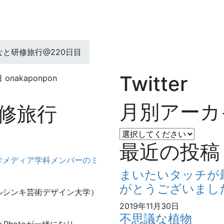
と研修旅行@220日目
Twitter
日
onakaponpon
月別アーカ
修旅行
最近の投稿
まいたいタッチが
がとうございまし
ヘルシンキ芸術デザイン大学）
2019年11月30日
不思議な植物