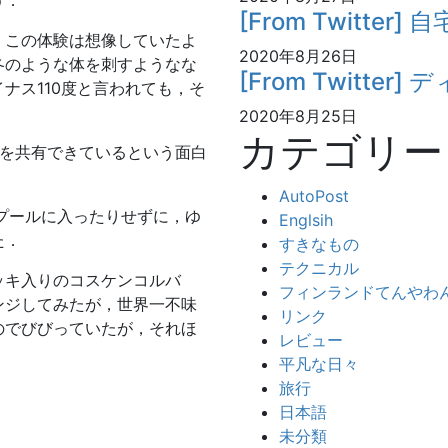
う．
[From Twitter]
，この体験は想像していたよ
2020年8月26日
冬のような体を刺すようなな
[From Twitter
ナス110度と言われても，そ
2020年8月25日
カテゴリー
間を共有できているという面白
AutoPost
プールに入ったりせずに，ゆ
Englsih
た．
すきなもの
テクニカル
ッキ入りのコスケンコルバ
フィンランドてんやわ
ンジしてみたが，世界一不味
リンク
のでびびっていたが，それほ
レビュー
平凡な日々
旅行
日本語
未分類