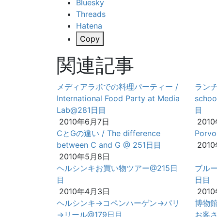
Bluesky
Threads
Hatena
Copy
関連記事
メディアラボでの料理パーティー /
ランチ
International Food Party at Media
schoo
Lab@281日目
目
2010年6月7日
201
CとGの違い / The difference
Por
between C and G @ 251日目
201
2010年5月8日
ヘルシンキお買い物ツアー@215日
ブルー
目
日目
2010年4月3日
201
ヘルシンキ→コペンハーゲン→パリ
博物
→リール@179日目
お客さ