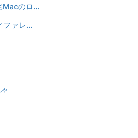
 自宅Macのロ…
] ディファレ…
んや