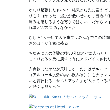
詳しくはリンク先を見て頂けるとわかると思
かなり緊張したものの，結果から先に言えば
りも面白かった．湿度が低いせいか，普通の
痛みを感じるような寒さではない．だからマイ
れほどの苦痛ではなかった．
むしろ4人一組で入る事で，みんなでこの時
さのほうが印象に残る．
ちなみにこの体験の後30分はスパに入ったり
っくりと体を元に戻すようにアドバイスされ
夕食後（なかなか美味しかった）はサルミア
（アルコール度数の高い飲み物）にもチャレ
いと言われる「サルミアッキ」が入っている
ど酷くは無かった．