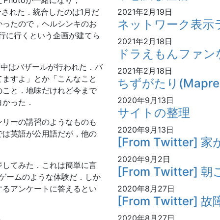
tとPhotoが一緒になり，
と統合された．統合したのは1月だ
2021年2月19日
ネットワーク表示ライ
かったので，ヘルシンキのお
旅行に行くという企画が建てら
2021年2月18日
ドラえもんファン
前中はバザールが行われた．バ
2021年2月18日
てますよ」とか「こんなこと
ちずがたり(Mapre
のこと．地味だけれど今まで
2020年9月13日
白かった．
サイトの整理
ンリーの講習のようなものも
2020年9月13日
では英語が公用語だが，他の
[From Twitter]
2020年9月2日
ジしてみた．これは簡単に言
[From Twitter
罰ゲームのような体験だ．しか
するアンケートに答えるとい
2020年8月27日
[From Twitter]
2020年8月27日