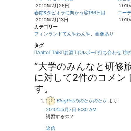
2010年2月26日
201
春節&タピオラに向かう@166日目
コーテ
2010年2月13日
201
カテゴリー
フィンランドてんやわんや
、
画像あり
タグ
Aalto
TaiK
お酒
ポルボー
打ち合わせ
旅
“
大学のみんなと研修旅
に対して2件のコメン
す。
BlogPetののたりのたり
より:
2010年5月7日 8:30 AM
講習するの？
返信