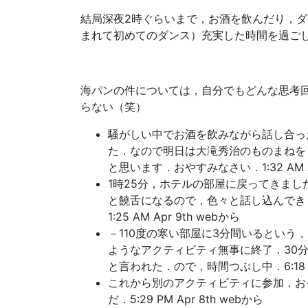
結局深夜2時ぐらいまで，お酒を飲んだり，
まれて初めてのダンス）充実した時間を過ご
海パンの件については，自分でもどんな思考
らない（笑）
騒がしい中でお酒を飲みながら話し合っ
た．なので明日は大滝秀治のものまねを
と思います．おやすみなさい．1:32 AM Ap
1時25分，ホテルの部屋に戻ってきま
と饒舌になるので，色々と話し込んでき
1:25 AM Apr 9th webから
－110度の寒い部屋に3分間いるという
ようなアクティビティ無事に終了．30
と言われた．ので，時間つぶし中．6:18 PM 
これから別のアクティビティに参加．お
だ．5:29 PM Apr 8th webから