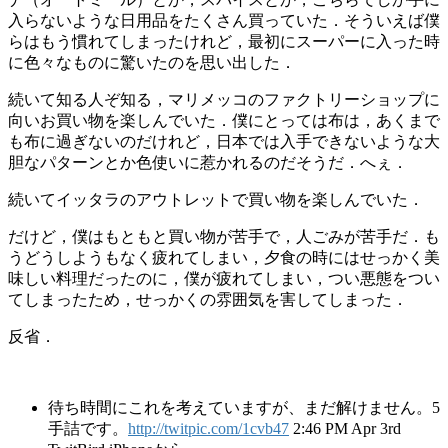
入らないような日用品をたくさん買っていた．そういえば僕
らはもう慣れてしまったけれど，最初にスーパーに入った時
に色々なものに驚いたのを思い出した．
続いて知る人ぞ知る，マリメッコのファクトリーショップに
向いお買い物を楽しんでいた．僕にとっては布は，あくまで
も布に過ぎないのだけれど，日本では入手できないような大
胆なパターンとか色使いに惹かれるのだそうだ．へぇ．
続いてイッタラのアウトレットで買い物を楽しんでいた．
だけど，僕はもともと買い物が苦手で，人ごみが苦手だ．も
うどうしようもなく疲れてしまい，夕食の時にはせっかく美
味しい料理だったのに，僕が疲れてしまい，つい悪態をつい
てしまったため，せっかくの雰囲気を害してしまった．
反省．
待ち時間にこれを考えていますが、まだ解けません。5
手詰です。
http://twitpic.com/1cvb47
2:46 PM Apr 3rd