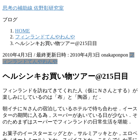
コ
ナ
思考の補助線 佐野彰研究室
ン
ビ
ブログ
テ
ゲ
ン
ー
HOME
ツ
シ
フィンランドてんやわんや
へ
ョ
ヘルシンキお買い物ツアー@215日目
ス
ン
キ
に
2010年4月3日
/ 最終更新日時 :
2010年4月3日
onakaponpon
フ
ッ
移
ィンランドてんやわんや
プ
動
ヘルシンキお買い物ツアー@215日目
フィンランドを訪ねてきてくれた人（仮にＮさんとする）が
楽しみにしているのは「布」と「陶器」だ．
朝イチにＮさんの宿泊しているホテルで待ち合わせ．イース
ターの期間に入る為，スーパーがあいている日が少ない．そ
のためまずはスーパーでフィンランドの日常生活を堪能．
お菓子のイースターエッグとか，サルミアッキとか，エロベ
ナ（オートミール）とか，スパイスとか，こちらでしか手に