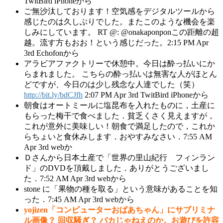
TwitBird iPhoneから
ご無沙汰しております！空気感をデジタルツールから
感じたのは久しぶりでした。またこのような機会を楽
しみにしています。 RT @: @onakaponponこの距離の超
越。流す方もおお！という感じだった。2:15 PM Apr
3rd Echofonから
アラビアファクトリーで休憩中。今日は酔っ払いにか
らまれました。 こちらの酔っ払いは無害な人がほとん
どですが、今日のは少し残念な人達でした（笑）
http://bit.ly/bdCJfh
2:07 PM Apr 3rd TwitBird iPhoneから
朝食はオートミールに塩昆布を入れたものに，土産に
もらった梅干で食べました．貧乏くさく見えますが，
これが意外に美味しい！朝食で満足したので，これか
らちょいと食休みします．おやすみなさい．7:55 AM
Apr 3rd webか
Ｄさんから日本土産で「世界の里山紀行 フィンラン
ド」のDVDを頂戴しました．ありがとうございまし
た．7:52 AM Apr 3rd webから
stone に「果物の種を取る」という意味があることを知
った．7:45 AM Apr 3rd webから
yojizen「コンピューターおばあちゃん」にサブリミナ
ル画像？ 回収騒ぎ？ バカじゃねえのか。お遊びを許容