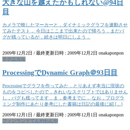
大きな山を越えたかもしれない@94日
目
カメラで映したマーカーと，ダイナミックグラフを連動させ
てみたテスト． 今日はここまで出来たので帰ろう．まだバ
グが残っているが，続きは明日にしよう．
2009年12月2日
/ 最終更新日時 :
2009年12月2日
onakaponpon
テクニカル
ProcessingでDynamic Graph＠93日目
Processingでグラフを作ってみた．とりあえず本当に現状の
ものをコピペしたので，きれいなスクリプトではありません
し，バグも残ってます．ま，参考までに． なお，プログラ
ミング制作にあたり参考にした書籍は日記の最後に紹 […]
2009年12月1日
/ 最終更新日時 :
2009年12月1日
onakaponpon
フィンランドてんやわんや