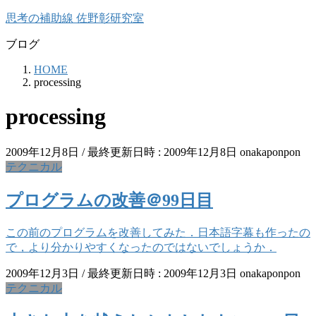
コ
ナ
思考の補助線 佐野彰研究室
ン
ビ
ブログ
テ
ゲ
ン
ー
HOME
ツ
シ
processing
へ
ョ
ス
ン
processing
キ
に
ッ
移
プ
動
2009年12月8日
/ 最終更新日時 :
2009年12月8日
onakaponpon
テクニカル
プログラムの改善＠99日目
この前のプログラムを改善してみた．日本語字幕も作ったの
で，より分かりやすくなったのではないでしょうか．
2009年12月3日
/ 最終更新日時 :
2009年12月3日
onakaponpon
テクニカル