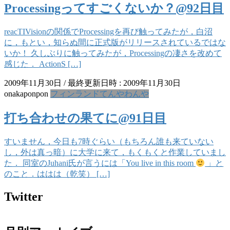
Processingってすごくないか？@92日目
reacTIVisionの関係でProcessingを再び触ってみたが，白沼
に，もとい，知らぬ間に正式版がリリースされているではな
いか！ 久しぶりに触ってみたが，Processingの凄さを改めて
感じた． ActionS […]
2009年11月30日
/ 最終更新日時 :
2009年11月30日
onakaponpon
フィンランドてんやわんや
打ち合わせの果てに@91日目
すいません，今日も7時ぐらい（もちろん誰も来ていない
し，外は真っ暗）に大学に来て，もくもくと作業していまし
た． 同室のJuhani氏が言うには「You live in this room
」と
のこと．ははは（乾笑） […]
Twitter