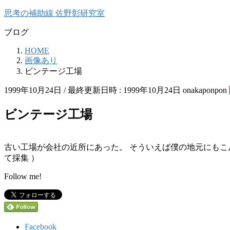
コ
ナ
思考の補助線 佐野彰研究室
ン
ビ
ブログ
テ
ゲ
ン
ー
HOME
ツ
シ
画像あり
へ
ョ
ビンテージ工場
ス
ン
キ
に
1999年10月24日
/ 最終更新日時 :
1999年10月24日
onakaponpon
ッ
移
プ
動
ビンテージ工場
古い工場が会社の近所にあった。 そういえば僕の地元にもこんな工
て採集 ）
Follow me!
Facebook