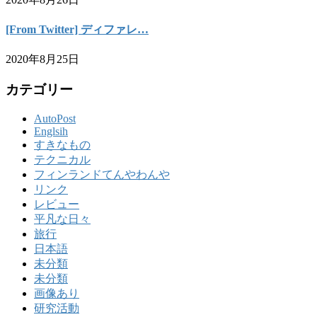
[From Twitter] ディファレ…
2020年8月25日
カテゴリー
AutoPost
Englsih
すきなもの
テクニカル
フィンランドてんやわんや
リンク
レビュー
平凡な日々
旅行
日本語
未分類
未分類
画像あり
研究活動