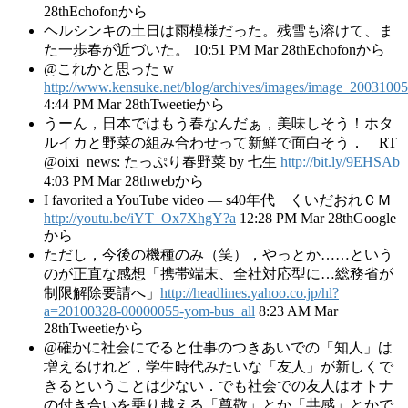
28thEchofonから
ヘルシンキの土日は雨模様だった。残雪も溶けて、ま
た一歩春が近づいた。 10:51 PM Mar 28thEchofonから
@これかと思った w
http://www.kensuke.net/blog/archives/images/image_20031005
4:44 PM Mar 28thTweetieから
うーん，日本ではもう春なんだぁ，美味しそう！ホタ
ルイカと野菜の組み合わせって新鮮で面白そう． RT
@oixi_news: たっぷり春野菜 by 七生
http://bit.ly/9EHSAb
4:03 PM Mar 28thwebから
I favorited a YouTube video — s40年代 くいだおれＣＭ
http://youtu.be/iYT_Ox7XhgY?a
12:28 PM Mar 28thGoogle
から
ただし，今後の機種のみ（笑），やっとか……という
のが正直な感想「携帯端末、全社対応型に…総務省が
制限解除要請へ」
http://headlines.yahoo.co.jp/hl?
a=20100328-00000055-yom-bus_all
8:23 AM Mar
28thTweetieから
@確かに社会にでると仕事のつきあいでの「知人」は
増えるけれど，学生時代みたいな「友人」が新しくで
きるということは少ない．でも社会での友人はオトナ
の付き合いを乗り越える「尊敬」とか「共感」とかで