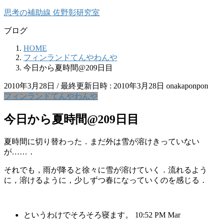
コ
ナ
思考の補助線 佐野彰研究室
ン
ビ
ブログ
テ
ゲ
ン
ー
HOME
ツ
シ
フィンランドてんやわんや
へ
ョ
今日から夏時間@209日目
ス
ン
キ
に
2010年3月28日
/ 最終更新日時 :
2010年3月28日
onakaponpon
ッ
移
フィンランドてんやわんや
プ
動
今日から夏時間@209日目
夏時間に切り替わった．まだ外は雪が溶けきっていない
が……．
それでも，雨が降ると徐々に雪が溶けていく．流れるよう
に，溶けるように，少しずつ春になっていくのを感じる．
というわけでそろそろ寝ます。 10:52 PM Mar