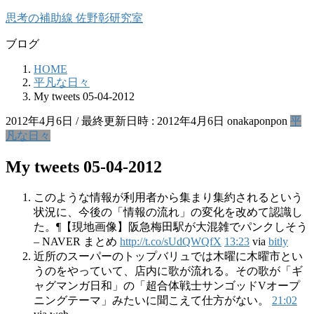
コ
ナ
思考の補助線 佐野彰研究室
ン
ビ
ブログ
テ
ゲ
ン
ー
HOME
ツ
シ
平凡な日々
へ
ョ
My tweets 05-04-2012
ス
ン
キ
に
2012年4月6日
/ 最終更新日時 :
2012年4月6日
onakaponpon
平
ッ
移
凡な日々
プ
動
My tweets 05-04-2012
このような情報が利用者から集まり集約されるという
状況に、今後の「情報の流れ」の変化を改めて認識し
た。¶【現地画像】阪急梅田駅が大混雑でパンクしそう
– NAVER まとめ
http://t.co/sUdQWQfX
13:23
via
bitly
近所のスーパーのトップバリュでは木曜に木曜市とい
うのをやっていて、店内に歌が流れる。その歌が「ギ
ャグマンガ日和」の「超合体戦士サンゴッドVオープ
ニングテーマ」みたいに聞こえて仕方がない。
21:02