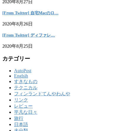
2020年8月27日
[From Twitter] 自宅Macのロ…
2020年8月26日
[From Twitter] ディファレ…
2020年8月25日
カテゴリー
AutoPost
Englsih
すきなもの
テクニカル
フィンランドてんやわんや
リンク
レビュー
平凡な日々
旅行
日本語
未分類