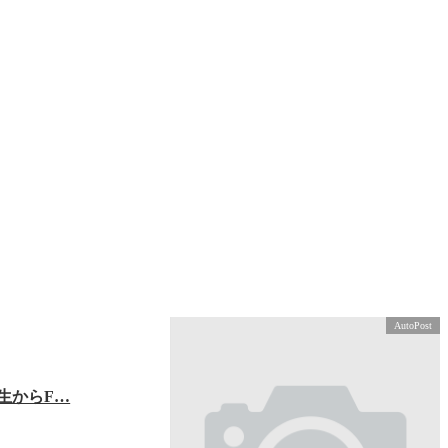
AutoPost
ゼミ生からF…