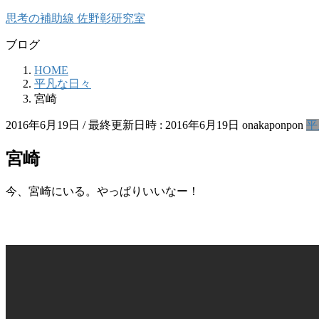
コ
ナ
思考の補助線 佐野彰研究室
ン
ビ
ブログ
テ
ゲ
ン
ー
HOME
ツ
シ
平凡な日々
へ
ョ
宮崎
ス
ン
キ
に
2016年6月19日
/ 最終更新日時 :
2016年6月19日
onakaponpon
平
ッ
移
プ
動
宮崎
今、宮崎にいる。やっぱりいいなー！