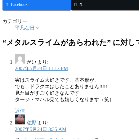
Facebook
X
カテゴリー
平凡な日々
“
メタルスライムがあらわれた
” に対
せい
より:
2007年5月23日 11:13 PM
実はスライム大好きです。基本形が。
でも、ドラクエはしたことありません!!!!!
見た目がすごく好きなんです。
タージ・マハル見ても嬉しくなります（笑）
返信
佐野
より:
2007年5月24日 3:35 AM