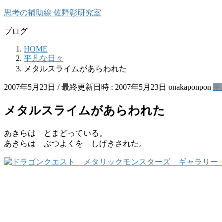
コ
ナ
思考の補助線 佐野彰研究室
ン
ビ
ブログ
テ
ゲ
ン
ー
HOME
ツ
シ
平凡な日々
へ
ョ
メタルスライムがあらわれた
ス
ン
キ
に
2007年5月23日
/ 最終更新日時 :
2007年5月23日
onakaponpon
平
ッ
移
プ
動
メタルスライムがあらわれた
あきらは とまどっている。
あきらは ぶつよくを しげきされた。