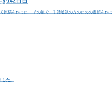
142日目
て原稿を作った． その後で，手話通訳の方のための書類を作った．僕
ました。