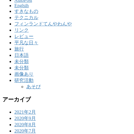
AutoPost
Englsih
すきなもの
テクニカル
フィンランドてんやわんや
リンク
レビュー
平凡な日々
旅行
日本語
未分類
未分類
画像あり
研究活動
あそび
アーカイブ
2021年2月
2020年9月
2020年8月
2020年7月