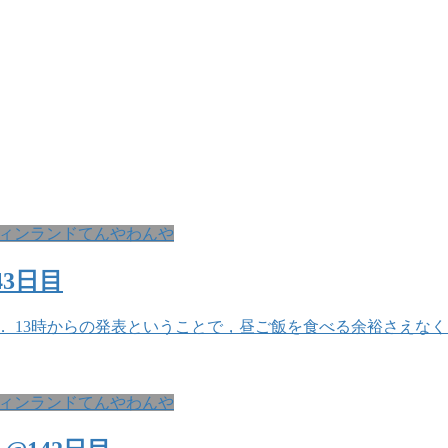
ィンランドてんやわんや
3日目
． 13時からの発表ということで，昼ご飯を食べる余裕さえなく
ィンランドてんやわんや