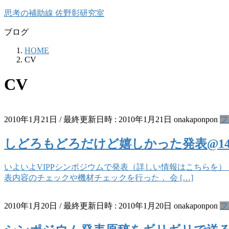
コ
ナ
思考の補助線 佐野彰研究室
ン
ビ
ブログ
テ
ゲ
ン
ー
HOME
ツ
シ
CV
へ
ョ
ス
ン
CV
キ
に
ッ
移
プ
動
2010年1月21日
/ 最終更新日時 :
2010年1月21日
onakaponpon
フ
しどろもどろだけど嬉しかった発表@14
いよいよVIPPシンポジウムで発表（詳しい情報はこちらを）
表内容のチェックや機材チェックを行った． 会 […]
2010年1月20日
/ 最終更新日時 :
2010年1月20日
onakaponpon
フ