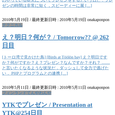
のやっている研究についてプレゼンをするという日だ．プレ
ゼンの時間は非常に短く，スピーディーに展 […]
2010年5月19日
/ 最終更新日時 :
2010年5月19日
onakaponpon
テクニカル
え？明日？何が？ / Tomorrow?? @ 262
日目
[トーロ湾で見かけた鳥] [Birds at Töölön bay] え？明日です
か？何がですか？え？プレゼン？なんですか？それ？ ……
と言いたくなるような状況だ．ダッシュして全力で逃げた
い． PHPとプログラムとの連携 […]
2010年5月11日
/ 最終更新日時 :
2010年5月11日
onakaponpon
フィンランドてんやわんや
YTKでプレゼン / Presentation at
YTK@254日目