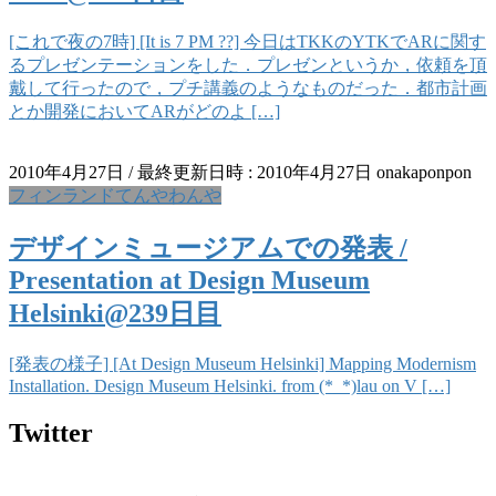
[これで夜の7時] [It is 7 PM ??] 今日はTKKのYTKでARに関す
るプレゼンテーションをした．プレゼンというか，依頼を頂
戴して行ったので，プチ講義のようなものだった．都市計画
とか開発においてARがどのよ […]
2010年4月27日
/ 最終更新日時 :
2010年4月27日
onakaponpon
フィンランドてんやわんや
デザインミュージアムでの発表 /
Presentation at Design Museum
Helsinki@239日目
[発表の様子] [At Design Museum Helsinki] Mapping Modernism
Installation. Design Museum Helsinki. from (*_*)lau on V […]
Twitter