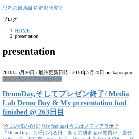
コ
ナ
思考の補助線 佐野彰研究室
ン
ビ
ブログ
テ
ゲ
ン
ー
HOME
ツ
シ
presentation
へ
ョ
ス
ン
presentation
キ
に
ッ
移
プ
動
2010年5月20日
/ 最終更新日時 :
2010年5月20日
onakaponpon
フィンランドてんやわんや
DemoDay,そしてプレゼン終了/ Media
Lab Demo Day & My presentation had
finished @ 263日目
[今日の僕の心境] [My feelings] 今日はメディアラボで
「DemoDay」と呼ばれる日．多くの研究者が教員が，自分