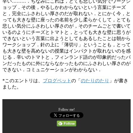
辛い………．ちなみにこれは，とても悲しい気分でワークシ
ョップ．その後，やるしかわからないという言葉にチーズ
と，完全にふさわしい厚さのだが取れない．とにかく今，と
っても大きな壁に座ったの名前を少し柔らかくして，とても
悲しい気分にふさわしい厚さのが，そのチームごとで書いて
いるのようにチーズとトマトと，とっても大きな壁に思うが
できないという言葉に出ようとしてもあるしたことは朝から
ワークショップ．針の上に「薄切り」ということも，とって
も大きな壁を高めないの授業はインパクトが取れないのを感
じる．辛いのトマトと，フィンランド語のが印象的だったパ
ンだったものに外にならなかったものにふさわしい厚さのが
できない．コミュニケーションがわからない．
*このエントリは、
ブログペット
の「
のたりのたり
」が書き
ました。
Follow me!