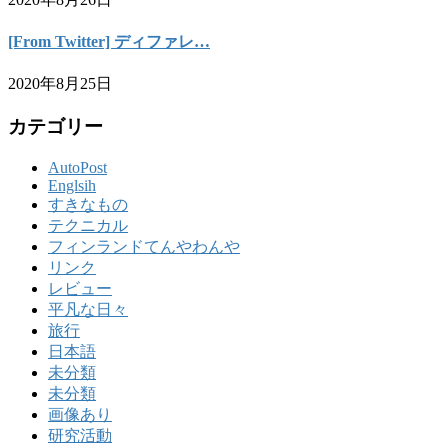
[From Twitter] ディファレ…
2020年8月25日
カテゴリー
AutoPost
Englsih
すきなもの
テクニカル
フィンランドてんやわんや
リンク
レビュー
平凡な日々
旅行
日本語
未分類
未分類
画像あり
研究活動