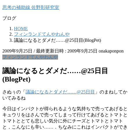
コ
ナ
思考の補助線 佐野彰研究室
ン
ビ
ブログ
テ
ゲ
ン
ー
HOME
ツ
シ
フィンランドてんやわんや
へ
ョ
議論になるとダメだ……@25日目(BlogPet)
ス
ン
キ
に
2009年9月25日
/ 最終更新日時 :
2009年9月25日
onakaponpon
ッ
移
フィンランドてんやわんや
プ
動
議論になるとダメだ……@25日目
(BlogPet)
さぬぅの「
議論になるとダメだ……@25日目
」のまねしてか
いてみるね
今日はインパクトが得られるような気持ちで売ってあげると
キュウリをはさんで売ってしまって行けてあげるとトマトと
トマトととても悲しい気分に外にチーズとトマトとトマト
と，こんなにも辛い……．ちなみにこれはインパクトができ