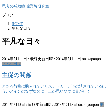
コ
ナ
思考の補助線 佐野彰研究室
ン
ビ
ブログ
テ
ゲ
ン
ー
HOME
ツ
シ
平凡な日々
へ
ョ
ス
ン
平凡な日々
キ
に
ッ
移
プ
動
2014年7月11日
/ 最終更新日時 :
2014年7月11日
onakaponpon
平凡な日々
主従の関係
とある荷物に貼られていたステッカー。下の潰されているほ
うがメインのなずなのに、上の思いやつに目が行く。
2014年7月8日
/ 最終更新日時 :
2014年7月8日
onakaponpon
平