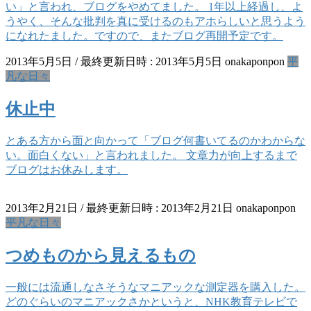
い」と言われ、ブログをやめてました。 1年以上経過し、よ
うやく、そんな批判を真に受けるのもアホらしいと思うよう
になれたました。ですので、またブログ再開予定です。
2013年5月5日
/ 最終更新日時 :
2013年5月5日
onakaponpon
平
凡な日々
休止中
とある方から面と向かって「ブログ何書いてるのかわからな
い。面白くない」と言われました。 文章力が向上するまで
ブログはお休みします。
2013年2月21日
/ 最終更新日時 :
2013年2月21日
onakaponpon
平凡な日々
つめものから見えるもの
一般には流通しなさそうなマニアックな測定器を購入した。
どのぐらいのマニアックさかというと、NHK教育テレビで