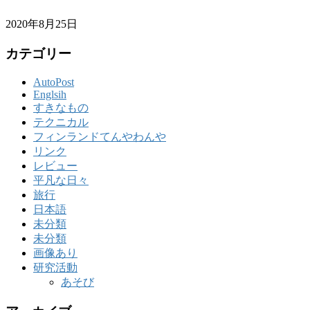
2020年8月25日
カテゴリー
AutoPost
Englsih
すきなもの
テクニカル
フィンランドてんやわんや
リンク
レビュー
平凡な日々
旅行
日本語
未分類
未分類
画像あり
研究活動
あそび