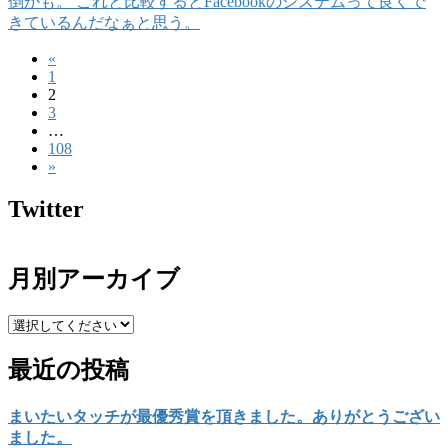
倒かも。 これと比較するとFacebookのシステムって良くで
きているんだなぁと思う。
«
投
固
1
稿
固
2
定
固
3
定
ペ
の
…
定
ペ
ー
固
108
ペ
ペ
ー
ジ
»
定
ー
ジ
ー
ペ
ジ
Twitter
ー
ジ
ジ
送
月別アーカイブ
り
最近の投稿
まいたいタッチが最優秀賞を頂きました。ありがとうござい
ました。