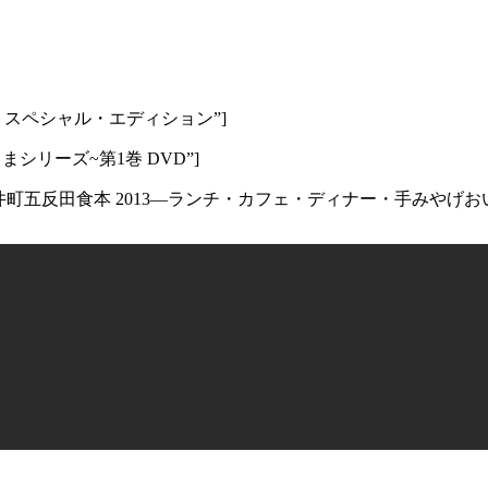
ん Blu-ray スペシャル・エディション”]
さん~母上さまシリーズ~第1巻 DVD”]
itle=”ぴあ品川大崎大井町五反田食本 2013―ランチ・カフェ・ディナー・手みやげ