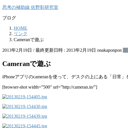
コ
ナ
思考の補助線 佐野彰研究室
ン
ビ
ブログ
テ
ゲ
ン
ー
HOME
ツ
シ
リンク
へ
ョ
Cameranで遊ぶ
ス
ン
キ
に
2013年2月19日
/ 最終更新日時 :
2013年2月19日
onakaponpon
リ
ッ
移
プ
動
Cameranで遊ぶ
iPhoneアプリのcameranを使って、デスクの上にある「
[browser-shot width=”500″ url=”http://cameran.in/”]