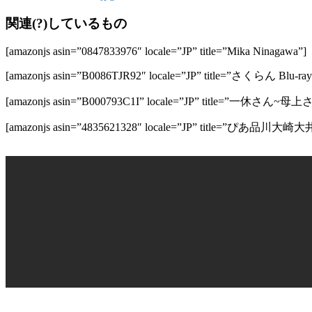
関連(?)しているもの
[amazonjs asin=”0847833976″ locale=”JP” title=”Mika Ninagawa”]
[amazonjs asin=”B0086TJR92″ locale=”JP” title=”さくら
[amazonjs asin=”B000793C1I” locale=”JP” title=”一休
[amazonjs asin=”4835621328″ locale=”JP” t