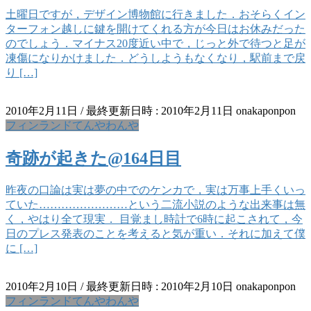
土曜日ですが，デザイン博物館に行きました．おそらくイン
ターフォン越しに鍵を開けてくれる方が今日はお休みだった
のでしょう．マイナス20度近い中で，じっと外で待つと足が
凍傷になりかけました．どうしようもなくなり，駅前まで戻
り […]
2010年2月11日
/ 最終更新日時 :
2010年2月11日
onakaponpon
フィンランドてんやわんや
奇跡が起きた@164日目
昨夜の口論は実は夢の中でのケンカで，実は万事上手くいっ
ていた……………………という二流小説のような出来事は無
く，やはり全て現実． 目覚まし時計で6時に起こされて，今
日のプレス発表のことを考えると気が重い．それに加えて僕
に […]
2010年2月10日
/ 最終更新日時 :
2010年2月10日
onakaponpon
フィンランドてんやわんや