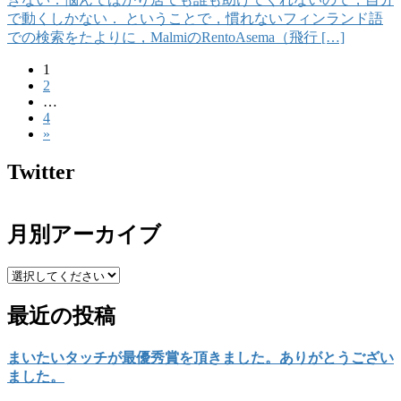
で動くしかない． ということで，慣れないフィンランド語
での検索をたよりに，MalmiのRentoAsema（飛行 […]
固
1
投
固
2
定
稿
…
定
ペ
固
4
ペ
ー
の
»
定
ー
ジ
ペ
ペ
ジ
Twitter
ー
ー
ジ
ジ
月別アーカイブ
送
り
最近の投稿
まいたいタッチが最優秀賞を頂きました。ありがとうござい
ました。