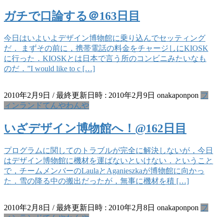
ガチで口論する＠163日目
今日はいよいよデザイン博物館に乗り込んでセッティング
だ． まずその前に，携帯電話の料金をチャージしにKIOSK
に行った．KIOSKとは日本で言う所のコンビニみたいなも
のだ．”I would like to c […]
2010年2月9日
/ 最終更新日時 :
2010年2月9日
onakaponpon
フ
ィンランドてんやわんや
いざデザイン博物館へ！@162日目
プログラムに関してのトラブルが完全に解決しないが，今日
はデザイン博物館に機材を運ばないといけない．ということ
で，チームメンバーのLaulaとAganieszkaが博物館に向かっ
た．雪の降る中の搬出だったが，無事に機材を積 […]
2010年2月8日
/ 最終更新日時 :
2010年2月8日
onakaponpon
フ