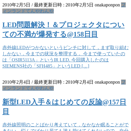
2010年2月5日
/ 最終更新日時 :
2010年2月5日
onakaponpon
フ
ィンランドてんやわんや
LED問題解決！＆プロジェクタについ
ての不満が爆発する@158日目
赤外線LEDがつかないというピンチに対して，まず取り組む
しかない．今までの状況を整理する． 今まで使っていたの
は「OSIR5113A」というIR LED. 今回購入したのは
SIEMENS社の「SFH485」というLED […]
2010年2月4日
/ 最終更新日時 :
2010年2月4日
onakaponpon
フ
ィンランドてんやわんや
新型LED入手＆はじめての反論@157日
目
赤外線照明のことばかり考えていて．なかなか眠ることがで
きない．悩んでばかり居ても誰も助けてくれないので，自分