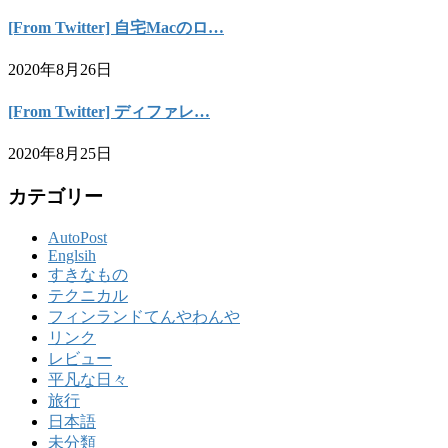
[From Twitter] 自宅Macのロ…
2020年8月26日
[From Twitter] ディファレ…
2020年8月25日
カテゴリー
AutoPost
Englsih
すきなもの
テクニカル
フィンランドてんやわんや
リンク
レビュー
平凡な日々
旅行
日本語
未分類