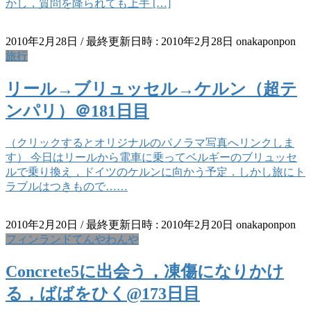
かし，質問を降られても上手 […]
2010年2月28日
/ 最終更新日時 :
2010年2月28日
onakaponpon
旅行
リール→ブリュッセル→ケルン（超テ
ンパリ）＠181日目
（クリックするとオリジナルのパノラマ写真へリンクしま
す） 今日はリールから電車に乗ってベルギーのブリュッセ
ルで乗り換え，ドイツのケルンに向かう予定．しかし旅にト
ラブルはつきもので……
2010年2月20日
/ 最終更新日時 :
2010年2月20日
onakaponpon
フィンランドてんやわんや
Concrete5に出会う，凍傷になりかけ
る，ばばをひく@173日目