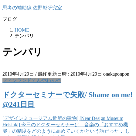
コ
ナ
思考の補助線 佐野彰研究室
ン
ビ
ブログ
テ
ゲ
ン
ー
HOME
ツ
シ
テンパリ
へ
ョ
ス
ン
テンパリ
キ
に
ッ
移
プ
動
2010年4月29日
/ 最終更新日時 :
2010年4月29日
onakaponpon
フィンランドてんやわんや
ドクターセミナーで失敗/ Shame on me!
@241日目
[デザインミュージアム近所の建物] [Near Design Museum
Helsinki] 今日のドクターセミナーは，音楽の「おすすめ機
能」の精度をどのように高めていくかという話だった． し