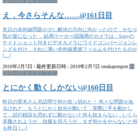
ィンランドてんやわんや
え，今さらそんな……@161日目
先日の赤外線問題が少し解決の方向に向かったので，かなり
気が楽になった． 結局マーカー認識用のカメラは，Sonyの
ナイトショット付きビデオカメラにワイドコンバージョンレ
ンズを付け，それに薄い赤外線透過フィルムを付けたものが
[…]
2010年2月7日
/ 最終更新日時 :
2010年2月7日
onakaponpon
フ
ィンランドてんやわんや
とにかく動くしかない@160日目
昨日の菅木さん宅訪問で何か吹っ切れた！ 色々な問題があ
るけれど，もうとにかく自分が動いて，実際に手を動かし
て，試行錯誤を恐れずに動かないと何も始まらない．いくら
非難されようが，自腹を切ろうが，まず何かをやらないと何
も昨日 […]