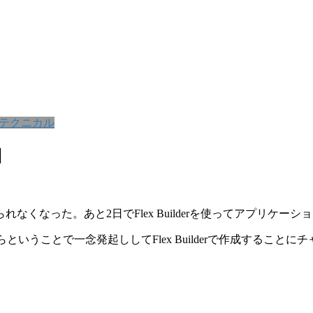
テクニカル
目
くなった。あと2日でFlex Builderを使ってアプリケー
らということで一念発起ししてFlex Builderで作成することに