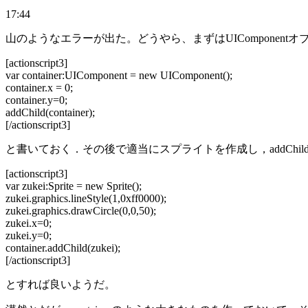
17:44
山のようなエラーが出た。どうやら、まずはUIComponentオブ
[actionscript3]
var container:UIComponent = new UIComponent();
container.x = 0;
container.y=0;
addChild(container);
[/actionscript3]
と書いておく．その後で適当にスプライトを作成し，addChil
[actionscript3]
var zukei:Sprite = new Sprite();
zukei.graphics.lineStyle(1,0xff0000);
zukei.graphics.drawCircle(0,0,50);
zukei.x=0;
zukei.y=0;
container.addChild(zukei);
[/actionscript3]
とすれば良いようだ。