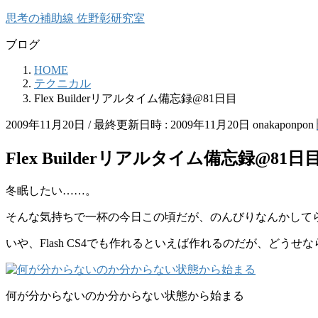
コ
ナ
思考の補助線 佐野彰研究室
ン
ビ
ブログ
テ
ゲ
ン
ー
HOME
ツ
シ
テクニカル
へ
ョ
Flex Builderリアルタイム備忘録@81日目
ス
ン
キ
に
2009年11月20日
/ 最終更新日時 :
2009年11月20日
onakaponpon
ッ
移
プ
動
Flex Builderリアルタイム備忘録@81日
冬眠したい……。
そんな気持ちで一杯の今日この頃だが、のんびりなんかしてられな
いや、Flash CS4でも作れるといえば作れるのだが、どうせな
何が分からないのか分からない状態から始まる