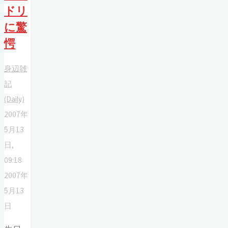
ドリ
に驚
愕
身辺雑
記
(Daily)
2007年
5月13
日,
09:18
2007年
5月13
日