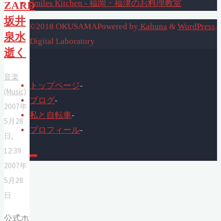
Smiles Kitchen - 福岡・福津のお料理教室
ZARD
坂井
©2018 OKUSAMA
Powered by
Kahuna
&
WordPress
.
泉水
Digital Laboratory
逝く
音楽
トップページ
-
(Music)
ブログ
-
2007年
私と自転車
-
5月28
プロフィール
-
日,
12:39
2007年
5月28
日
公式ホ