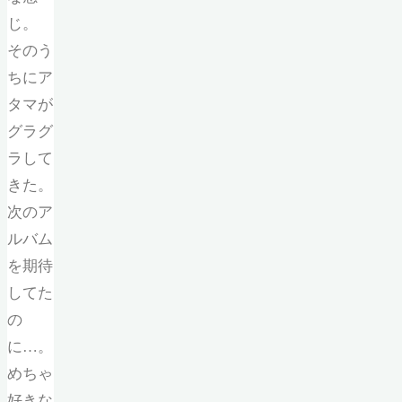
じ。
そのう
ちにア
タマが
グラグ
ラして
きた。
次のア
ルバム
を期待
してた
の
に…。
めちゃ
好きな