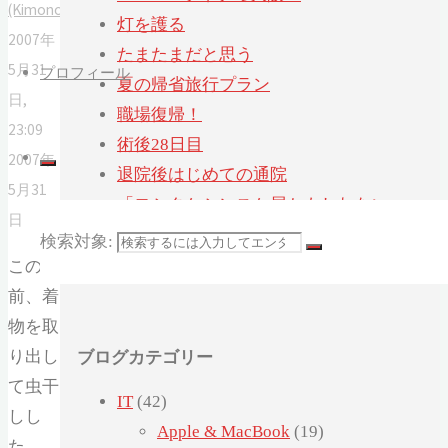
(Kimono)
灯を護る
2007年
たまたまだと思う
5月31
プロフィール
夏の帰省旅行プラン
日,
職場復帰！
23:09
術後28日目
2007年
退院後はじめての通院
5月31
「ヨシタケシンスケ展かもしれない」へ
日
行ってみたかもしれない
検索対象:
術後21日目
この
前、着
物を取
ブログカテゴリー
り出し
て虫干
IT
(42)
しし
Apple & MacBook
(19)
た。