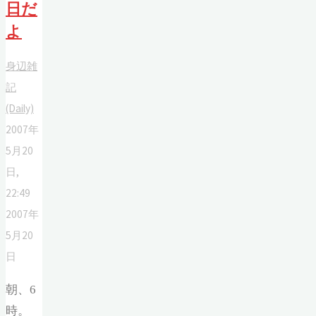
日だ
よ
身辺雑
記
(Daily)
2007年
5月20
日,
22:49
2007年
5月20
日
朝、6
時。