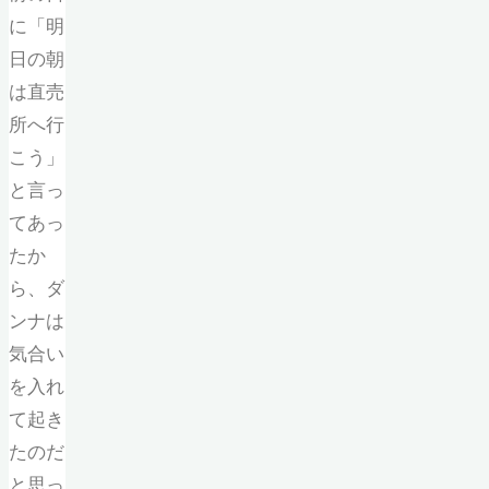
に「明
日の朝
は直売
所へ行
こう」
と言っ
てあっ
たか
ら、ダ
ンナは
気合い
を入れ
て起き
たのだ
と思っ