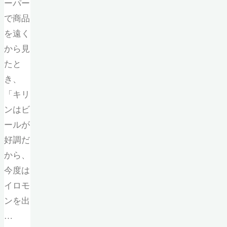
ーパー
で商品
を遠く
から見
たと
き、
「キリ
ンはビ
ールが
好調だ
から、
今度は
イロモ
ンを出
…