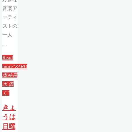
音楽ア
ーティ
ストの
一人
…
Read
more
"ZARD
坂井泉
水 逝
く"
きょ
うは
日曜