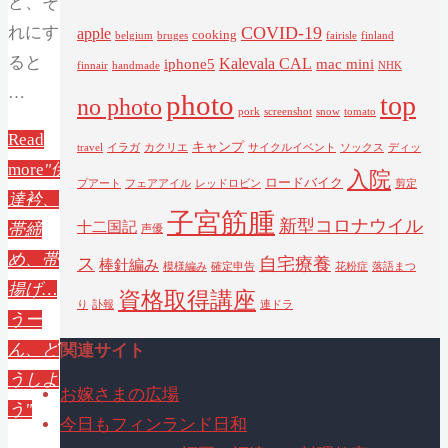
ど、そ
れにす
COVID-19
apple
cooking
belgium
bruges
fairisle
finland
ると
Kalevala CAL
iphone5
mac mini
finnair
handmade
NHK
…
photo
top
no photo
pork
screenshot
snow
tomato
Read
キャンプ
travel
イラガ
カクリエ
サイクルイベント
ソックス
ディッ
more
"伊
入院
ロードバイク
プアート
フェアアイル
レッドロビン
剪定
達衿、
子宮筋腫
新型コロナウイル
十二国記
帯締
声優
め、帯
ス
自宅療養
棒針編み
模様編み
確定申告
花粉症
落語まつ
揚げ…
資格取得講座
り
訃報
連ドラ
うー
関連サイト
ん、ど
うしよ
お嫁さまの広場
う"
今日もフィンランド日和