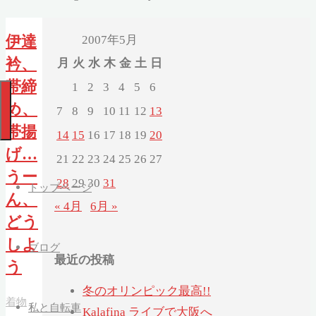
2007年5月
伊達
衿、
月
火
水
木
金
土
日
帯締
1
2
3
4
5
6
め、
7
8
9
10
11
12
13
帯揚
14
15
16
17
18
19
20
げ…
21
22
23
24
25
26
27
うー
28
29
30
31
トップページ
ん、
« 4月
6月 »
どう
しよ
ブログ
最近の投稿
う
冬のオリンピック最高!!
着物
私と自転車
Kalafina ライブで大阪へ