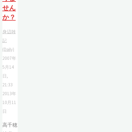
せん
か？
身辺雑
記
(Daily)
2007年
5月14
日,
21:33
2013年
10月11
日
高千穂