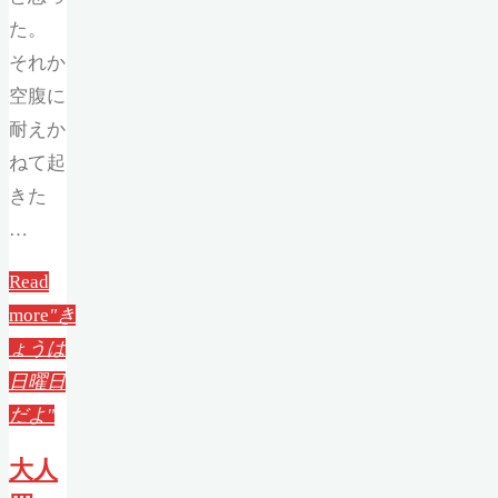
た。
それか
空腹に
耐えか
ねて起
きた
…
Read
more
"き
ょうは
日曜日
だよ"
大人