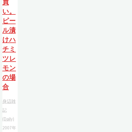
買
い。
ピー
ル漬
けハ
チミ
ツレ
モン
の場
合
身辺雑
記
(Daily)
2007年