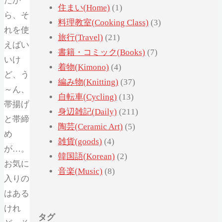
たか
住まい(Home)
(1)
ら、そ
料理教室(Cooking Class)
(3)
れを使
旅行(Travel)
(21)
えばい
書籍・コミック(Books)
(7)
いけ
着物(Kimono)
(4)
ど、う
編み物(Knitting)
(37)
～ん、
自転車(Cycling)
(13)
帯揚げ
身辺雑記(Daily)
(211)
と帯締
陶芸(Ceramic Art)
(5)
め
雑貨(goods)
(4)
が…。
韓国語(Korean)
(2)
お気に
音楽(Music)
(8)
入りの
はある
けれ
タグ