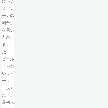
けハチ
ミツレ
モンの
場合」
を買い
占めし
まし
た。
ビール
じゃな
いよピ
ール
（皮）
だよ。
最初ス