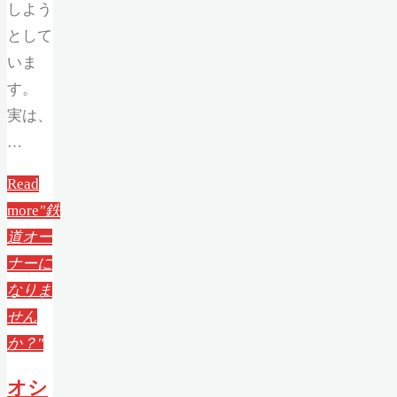
しよう
として
いま
す。
実は、
…
Read
more
"鉄
道オー
ナーに
なりま
せん
か？"
オシ