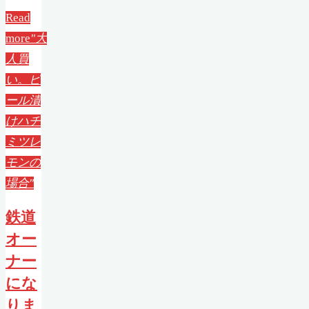
Read
more
"大
人買
い。ピ
ール漬
けハチ
ミツレ
モンの
場合"
鉄道
オー
ナー
にな
りま