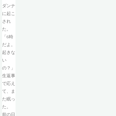
ダンナ
に起こ
され
た。
「6時
だよ。
起きな
い
の？」
生返事
で応え
て、ま
た眠っ
た。
前の日