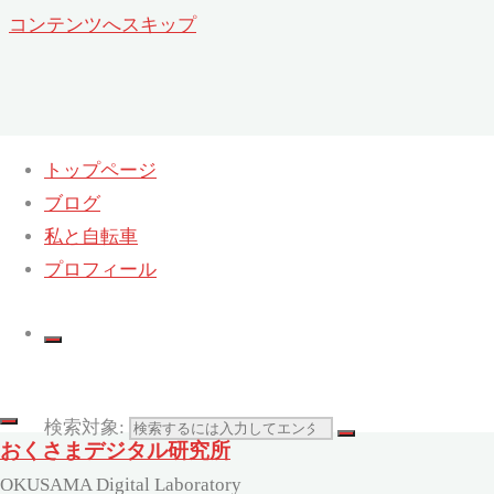
コンテンツへスキップ
トップページ
ブログ
月:
2007年5月
私と自転車
ホーム
プロフィール
2007
5
月
検索対象:
おくさまデジタル研究所
OKUSAMA Digital Laboratory