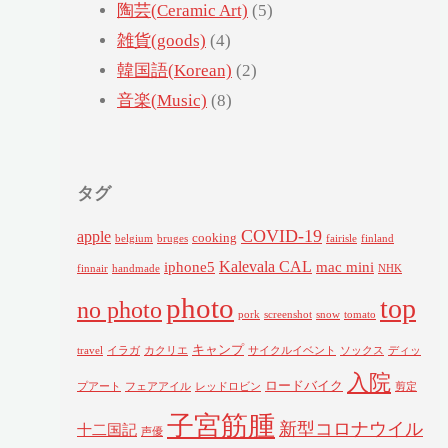
陶芸(Ceramic Art)
(5)
雑貨(goods)
(4)
韓国語(Korean)
(2)
音楽(Music)
(8)
タグ
COVID-19
apple
cooking
belgium
bruges
fairisle
finland
Kalevala CAL
iphone5
mac mini
finnair
handmade
NHK
photo
top
no photo
pork
screenshot
snow
tomato
キャンプ
travel
イラガ
カクリエ
サイクルイベント
ソックス
ディッ
入院
ロードバイク
プアート
フェアアイル
レッドロビン
剪定
子宮筋腫
新型コロナウイル
十二国記
声優