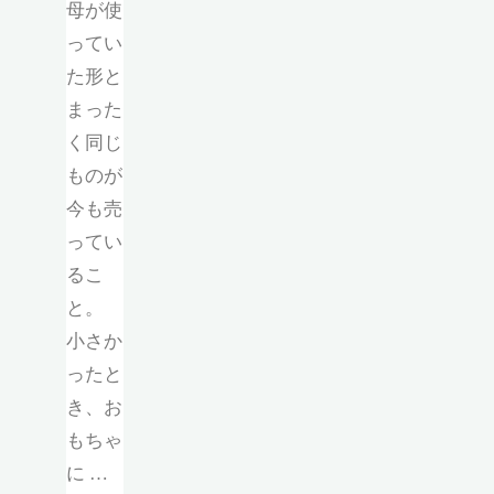
母が使
ってい
た形と
まった
く同じ
ものが
今も売
ってい
るこ
と。
小さか
ったと
き、お
もちゃ
に …