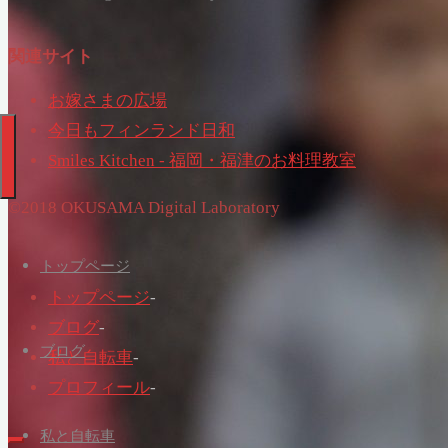
関連サイト
お嫁さまの広場
今日もフィンランド日和
Smiles Kitchen - 福岡・福津のお料理教室
©2018 OKUSAMA Digital Laboratory
トップページ
トップページ
-
ブログ
-
ブログ
私と自転車
-
プロフィール
-
私と自転車