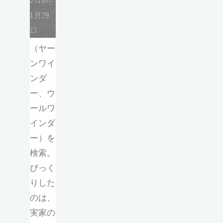
2016年
直した
1月29
くて、
日
玉巻器
（ヤー
ンワイ
ンダ
ー、ウ
ールワ
インダ
ー）を
検索。
びっく
りした
のは、
実家の