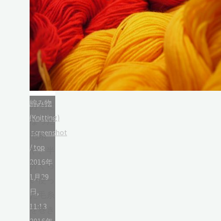
編み物
カセに
(Knitting)
なった
screenshot
毛糸
/
top
や、半
2016年
分くら
1月29
い使っ
日,
た毛糸
11:13
を巻き