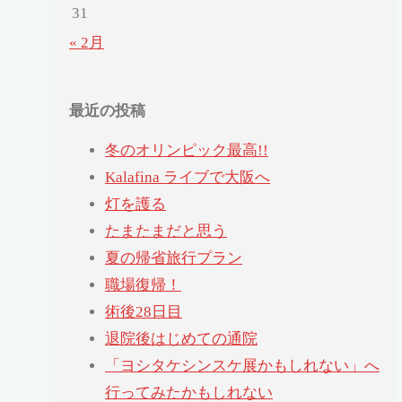
31
« 2月
最近の投稿
冬のオリンピック最高!!
Kalafina ライブで大阪へ
灯を護る
たまたまだと思う
夏の帰省旅行プラン
職場復帰！
術後28日目
退院後はじめての通院
「ヨシタケシンスケ展かもしれない」へ
行ってみたかもしれない