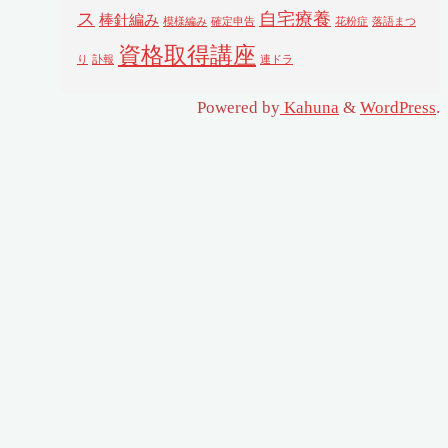
ス
自宅療養
棒針編み
模様編み
確定申告
花粉症
落語まつ
資格取得講座
り
訃報
連ドラ
Powered by
Kahuna
&
WordPress
.