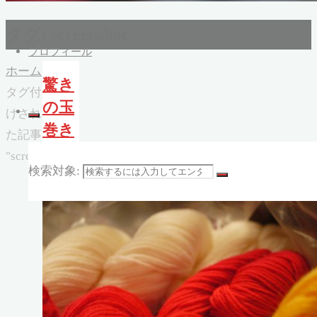
タグ:
screenshot
プロフィール
ホーム
驚き
タグ付
の玉
けされ
巻き
た記事
のし
"screenshot"
検索対象:
かた