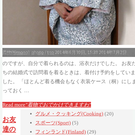
Apple & MacBook
(19)
Flashがらくた工房
(3)
Web Site
(10)
WordPress
(4)
アプリケーション(Application)
(5)
パソコン(PC)
(10)
着物(Kimono)
photo
/
top
2014年6月30日, 15:38
2014年7月2日
着物は、訪問着・小紋・紬・浴衣などを何枚か持ってい
きょうのダンナくん
(8)
のですが、自分で着られるのは、浴衣だけでした。 お友
アニメ(Animation)
(7)
ちの結婚式で訪問着を着るときは、着付け予約をしてい
イベント(event)
(3)
した。 「ほとんど着る機会もなく衣装ケース（桐）にし
イラスト集(Artwork)
(3)
っておく …
カラダとココロ
(29)
Read more
"着物でおでかけできますわ"
ガーデニング(Gardening)
(14)
グルメ・クッキング(Cooking)
(20)
お友
スポーツ(Sport)
(5)
達の
フィンランド(Finland)
(29)