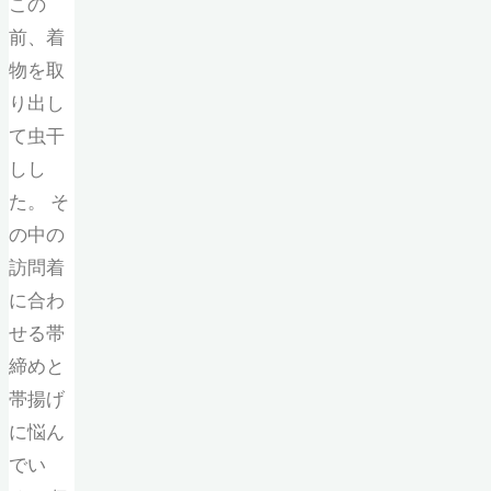
この
前、着
物を取
り出し
て虫干
しし
た。 そ
の中の
訪問着
に合わ
せる帯
締めと
帯揚げ
に悩ん
でい