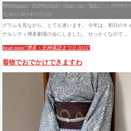
着物(Kimono)
/
身辺雑記(Daily)
photo
/
top
/
落語まつり
2015年11
今年もこの季節がやってきました!! 博多・天神落語まつ
Kalafina ライブで大阪へ
プロフィール
日, 09:22
2015年11月13日
す!! 前売り券を買うときに、どの会を聞きに行こうか、
灯を護る
グラムを見ながら、とても迷います。 今年は、初日のキ
たまたまだと思う
ナルシティ博多劇場の会にしました。 せっかくなので …
夏の帰省旅行プラン
職場復帰！
Read more
"博多・天神落語まつり 2015"
術後28日目
退院後はじめての通院
着物でおでかけできますわ
検索対象:
「ヨシタケシンスケ展かもしれない」へ
行ってみたかもしれない
術後21日目
ブログカテゴリー
IT
(42)