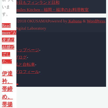
今日もフィンランド日和
いま
Smiles Kitchen - 福岡・福津のお料理教室
す。
©2018 OKUSAMA
Powered by
Kahuna
&
WordPress
.
Read
Digital Laboratory
more
"お
友達の
結婚式
トップページ
-
でし
ブログ
-
た。"
私と自転車
-
プロフィール
-
伊達
衿、
帯締
め、
帯揚