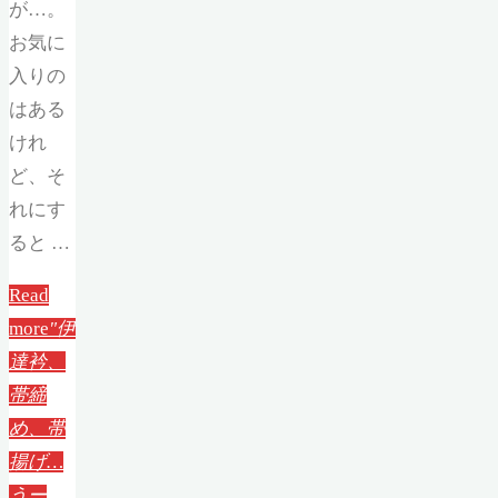
が…。
お気に
入りの
はある
けれ
ど、そ
れにす
ると …
Read
more
"伊
達衿、
帯締
め、帯
揚げ…
うー