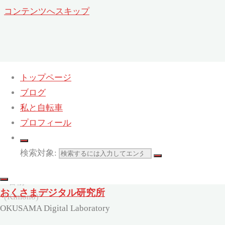
コンテンツへスキップ
トップページ
ブログ
カテゴリー:
着物(Kimono)
私と自転車
ホーム
プロフィール
Archive
for
検索対象:
category
"着物
おくさまデジタル研究所
(Kimono)"
OKUSAMA Digital Laboratory