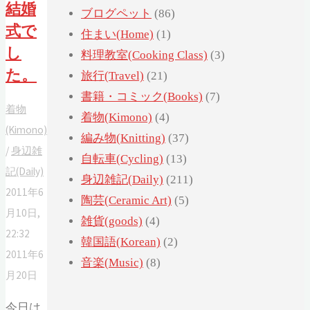
結婚
ブログペット
(86)
式で
住まい(Home)
(1)
し
料理教室(Cooking Class)
(3)
た。
旅行(Travel)
(21)
書籍・コミック(Books)
(7)
着物
着物(Kimono)
(4)
(Kimono)
編み物(Knitting)
(37)
/
身辺雑
自転車(Cycling)
(13)
記(Daily)
身辺雑記(Daily)
(211)
2011年6
陶芸(Ceramic Art)
(5)
月10日,
雑貨(goods)
(4)
22:32
韓国語(Korean)
(2)
2011年6
音楽(Music)
(8)
月20日
今日は