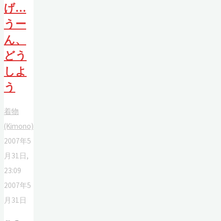
げ…
うー
ん、
どう
しよ
う
着物
(Kimono)
2007年5
月31日,
23:09
2007年5
月31日