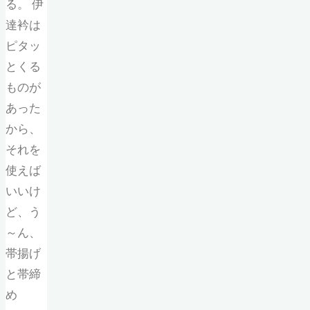
る。 伊
達衿は
ピタッ
とくる
ものが
あった
から、
それを
使えば
いいけ
ど、う
～ん、
帯揚げ
と帯締
め