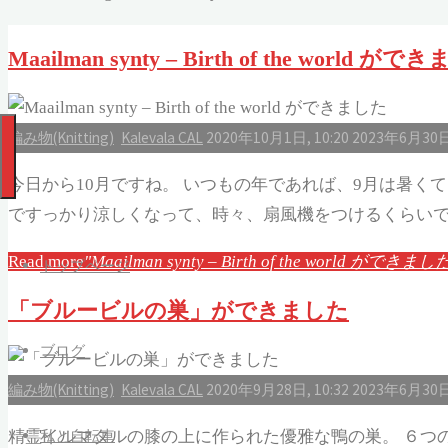
Maailman synty – Birth of the world が
編み物(Knitting)
Kalevala CAL
2020年10月1日, 10:20
2023年6月30
今日から10月ですね。 いつもの年であれば、9月は暑く
ですっかり涼しくなって、時々、扇風機をつけるくらいでし
Read more
"Maailman synty – Birth of the world ができまし
トップページ
「ブルービルの巣」ができました
ブログ
編み物(Knitting)
Kalevala CAL
2020年9月28日, 10:32
2023年6月30
私と自転車
精霊イルマタルの膝の上に作られた優雅な鴨の巣。 ６つ