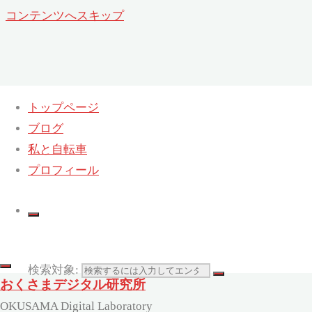
コンテンツへスキップ
トップページ
ブログ
タグ:
Kalevala CAL
私と自転車
プロフィール
ホーム
タグ付けされた記事 "Kalevala CAL"
検索対象:
おくさまデジタル研究所
OKUSAMA Digital Laboratory