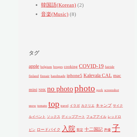
韓国語(Korean)
(2)
音楽(Music)
(8)
タグ
COVID-19
apple
cooking
belgium
bruges
fairisle
Kalevala CAL
iphone5
mac
finland
finnair
handmade
photo
no photo
mini
NHK
pork
screenshot
top
キャンプ
snow
tomato
travel
イラガ
カクリエ
サイク
ルイベント
ソックス
ディップアート
フェアアイル
レッドロ
子
入院
十二国記
ロードバイク
ビン
剪定
声優