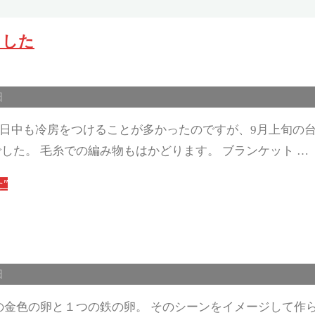
できました
日
て日中も冷房をつけることが多かったのですが、9月上旬の台
た。 毛糸での編み物もはかどります。 ブランケット …
た"
日
の金色の卵と１つの鉄の卵。 そのシーンをイメージして作