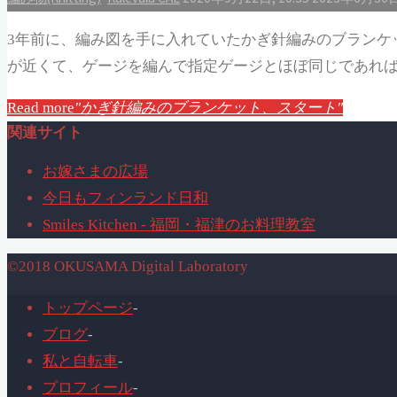
3年前に、編み図を手に入れていたかぎ針編みのブランケ
が近くて、ゲージを編んで指定ゲージとほぼ同じであれば
Read more
"かぎ針編みのブランケット、スタート"
関連サイト
お嫁さまの広場
今日もフィンランド日和
Smiles Kitchen - 福岡・福津のお料理教室
©2018 OKUSAMA Digital Laboratory
トップページ
-
ブログ
-
私と自転車
-
プロフィール
-