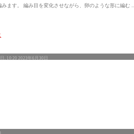
みます。 編み目を変化させながら、卵のような形に編む 
た
, 10:20
2023年6月30日
ar – イルマタル」ができました。 4色の毛糸を使っています。 一辺
して使え …
日