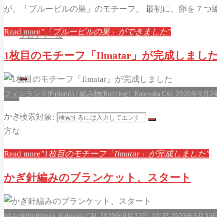
が、「ブルービルの巣」のモチーフ。 最初に、卵を７つ編
Read more
"「ブルービルの巣」ができました"
プロフィール
1枚目のモチーフ「Ilmatar」が完成しまし
フィンランド(Finland)
/
編み物(Knitting)
Kalevala CAL
2020年9月24日
かぎ針編みのブランケット Kalevala CAL の「Ilmat
検索対象:
方なので、大きめのモチーフです。 これだけで、鍋敷きと
Read more
"1枚目のモチーフ「Ilmatar」が完成しました"
かぎ針編みのブランケット、スタート
編み物(Knitting)
Kalevala CAL
2020年9月22日, 10:35
2023年6月30