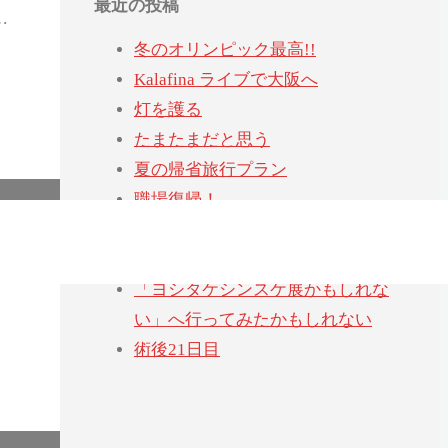
最近の投稿
…
冬のオリンピック最高!!
Kalafina ライブで大阪へ
灯を護る
たまたまだと思う
夏の帰省旅行プラン
職場復帰！
術後28日目
23cm四
退院後はじめての通院
「ヨシタケシンスケ展かもしれな
い」へ行ってみたかもしれない
術後21日目