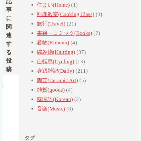
記
住まい(Home)
(1)
事
料理教室(Cooking Class)
(3)
に
旅行(Travel)
(21)
関
書籍・コミック(Books)
(7)
連
着物(Kimono)
(4)
す
る
編み物(Knitting)
(37)
投
自転車(Cycling)
(13)
稿
身辺雑記(Daily)
(211)
陶芸(Ceramic Art)
(5)
雑貨(goods)
(4)
韓国語(Korean)
(2)
音楽(Music)
(8)
タグ