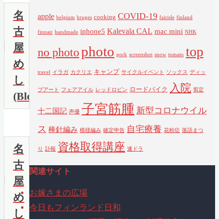
名
COVID-19
apple
cooking
belgium
bruges
fairisle
finland
古
Kalevala CAL
iphone5
mac mini
finnair
handmade
NHK
屋
photo
top
no photo
pork
screenshot
snow
tomato
め
キャンプ
travel
イラガ
カクリエ
サイクルイベント
ソックス
ディッ
し
入院
ロードバイク
プアート
フェアアイル
レッドロビン
剪定
(BlogPet)
子宮筋腫
新型コロナウイル
十二国記
声優
ス
自宅療養
棒針編み
模様編み
確定申告
花粉症
落語まつ
資格取得講座
名
り
訃報
連ドラ
古
関連サイト
屋
お嫁さまの広場
め
今日もフィンランド日和
し