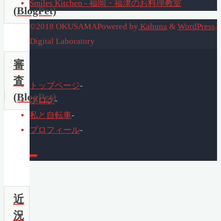
Smiles Kitchen - 福岡・福津のお料理教室
(BlogPet)
©2018 OKUSAMA
Powered by
Kahuna
&
WordPress
.
Digital Laboratory
審
査
トップページ
-
(BlogPet)
ブログ
-
私と自転車
-
プロフィール
-
近
況