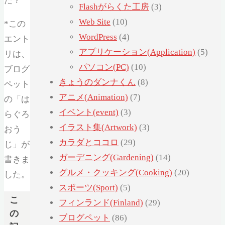
た？
Flashがらくた工房
(3)
Web Site
(10)
*この
WordPress
(4)
エント
アプリケーション(Application)
(5)
リは、
パソコン(PC)
(10)
ブログ
きょうのダンナくん
(8)
ペット
アニメ(Animation)
(7)
の「は
イベント(event)
(3)
らぐろ
イラスト集(Artwork)
(3)
おう
カラダとココロ
(29)
じ」が
ガーデニング(Gardening)
(14)
書きま
グルメ・クッキング(Cooking)
(20)
した。
スポーツ(Sport)
(5)
こ
フィンランド(Finland)
(29)
の
ブログペット
(86)