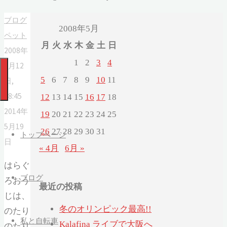
ブログ
2008年5月
ペット
月
火
水
木
金
土
日
2008年
1
2
3
4
5月12
5
6
7
8
9
10
11
日,
08:45
12
13
14
15
16
17
18
2014年
19
20
21
22
23
24
25
5月19
26
27
28
29
30
31
トップページ
日
« 4月
6月 »
はらぐ
ブログ
ろおう
最近の投稿
じは、
冬のオリンピック最高!!
のたり
私と自転車
Kalafina ライブで大阪へ
のたり