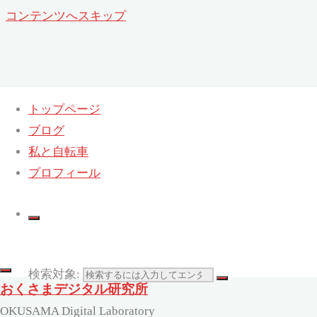
コンテンツへスキップ
トップページ
ブログ
選択(BlogPet)
私と自転車
ホーム
プロフィール
ブログ
ペット
選択
(BlogPet)
検索対象:
おくさまデジタル研究所
OKUSAMA Digital Laboratory