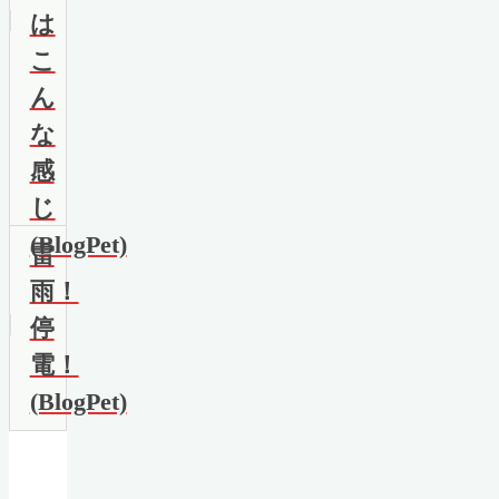
は
こ
ん
な
感
じ
(BlogPet)
雷
雨！
停
電！
(BlogPet)