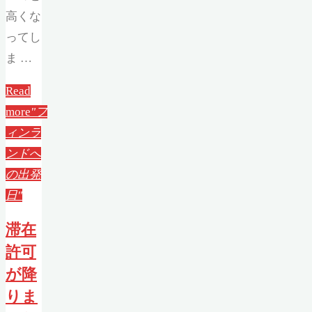
高くな
ってし
ま …
Read
more
"フ
ィンラ
ンドへ
の出発
日"
滞在
許可
が降
りま