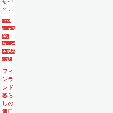
せ〜！
ダ …
Read
more
"5
泊6
日、日
本半周
の旅"
フィ
ンラ
ンド
暮ら
しの
嫁日