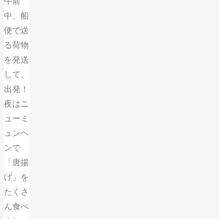
午前
中、船
便で送
る荷物
を発送
して、
出発！
夜はニ
ューミ
ュンヘ
ンで
「唐揚
げ」を
たくさ
ん食べ