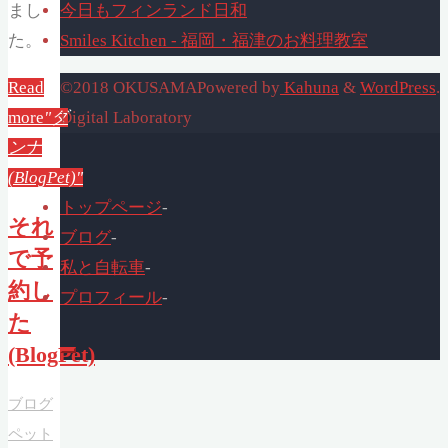
まし
今日もフィンランド日和
た。
Smiles Kitchen - 福岡・福津のお料理教室
Read
©2018 OKUSAMA
Powered by
Kahuna
&
WordPress
.
more
"ダ
Digital Laboratory
ンナ
(BlogPet)"
トップページ
-
それ
ブログ
-
で予
私と自転車
-
約し
プロフィール
-
た
(BlogPet)
ブログ
ペット