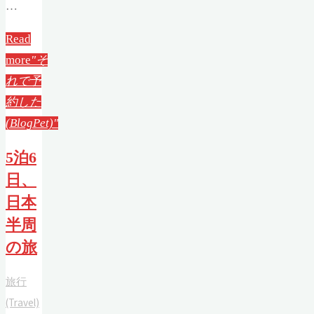
…
Read
more
"そ
れで予
約した
(BlogPet)"
5泊6
日、
日本
半周
の旅
旅行
(Travel)