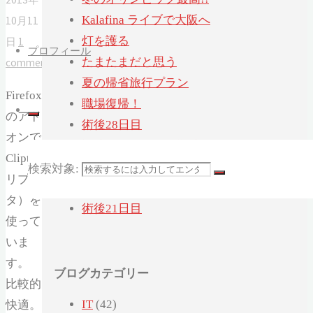
Kalafina ライブで大阪へ
10月11
灯を護る
日
1
プロフィール
たまたまだと思う
comment
夏の帰省旅行プラン
Firefox
職場復帰！
のアド
術後28日目
オンで
退院後はじめての通院
Clipta（ク
「ヨシタケシンスケ展かもしれない」へ
検索対象:
リプ
行ってみたかもしれない
タ）を
術後21日目
使って
いま
す。
ブログカテゴリー
比較的
IT
(42)
快適。