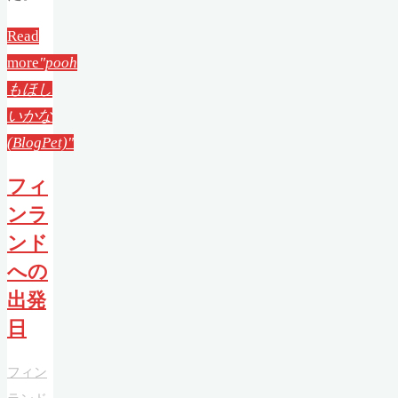
Read
more
"pooh
もほし
いかな
(BlogPet)"
フィ
ンラ
ンド
への
出発
日
フィン