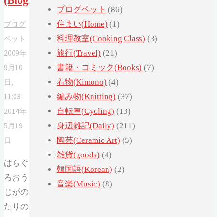
(BlogPet)
ブログペット
(86)
ブログ
住まい(Home)
(1)
ペット
料理教室(Cooking Class)
(3)
2009年
旅行(Travel)
(21)
9月10
書籍・コミック(Books)
(7)
日,
着物(Kimono)
(4)
11:03
編み物(Knitting)
(37)
2014年
自転車(Cycling)
(13)
5月19
身辺雑記(Daily)
(211)
日
陶芸(Ceramic Art)
(5)
雑貨(goods)
(4)
はらぐ
韓国語(Korean)
(2)
ろおう
音楽(Music)
(8)
じがの
たりの