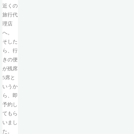
近くの
旅行代
理店
へ。
そした
ら、行
きの便
が残席
5席と
いうか
ら、即
予約し
てもら
いまし
た。