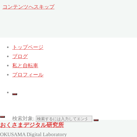
コンテンツへスキップ
トップページ
ブログ
年:
2009年
私と自転車
ホーム
プロフィール
2009
検索対象:
おくさまデジタル研究所
OKUSAMA Digital Laboratory