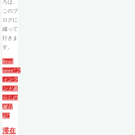
ろは、
このブ
ログに
綴って
行きま
す。
Read
more
"フ
ィンラ
ンド暮
らしの
嫁日
記"
滞在