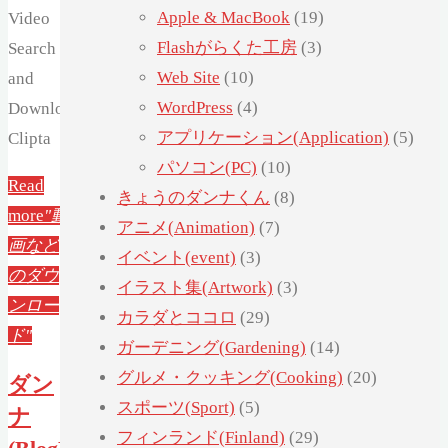
Apple & MacBook
(19)
Video
Flashがらくた工房
(3)
Search
Web Site
(10)
and
WordPress
(4)
Downloader:
アプリケーション(Application)
(5)
Clipta
パソコン(PC)
(10)
Read
きょうのダンナくん
(8)
more
"動
アニメ(Animation)
(7)
画など
イベント(event)
(3)
のダウ
イラスト集(Artwork)
(3)
ンロー
カラダとココロ
(29)
ド"
ガーデニング(Gardening)
(14)
グルメ・クッキング(Cooking)
(20)
ダン
スポーツ(Sport)
(5)
ナ
フィンランド(Finland)
(29)