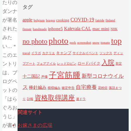
たりの
タグ
ダンナ
COVID-19
が署名
apple
cooking
belgium
bruges
fairisle
finland
された
Kalevala CAL
iphone5
mac mini
finnair
handmade
NHK
みた
photo
top
no photo
pork
screenshot
snow
tomato
い… *
キャンプ
travel
イラガ
カクリエ
サイクルイベント
ソックス
ディッ
このエ
入院
ントリ
ロードバイク
プアート
フェアアイル
レッドロビン
剪定
は、ブ
子宮筋腫
新型コロナウイル
十二国記
声優
ログペ
ス
自宅療養
棒針編み
模様編み
確定申告
花粉症
落語まつ
ットの
資格取得講座
「はら
り
訃報
連ドラ
ぐろお
関連サイト
うじ」
が書き
お嫁さまの広場