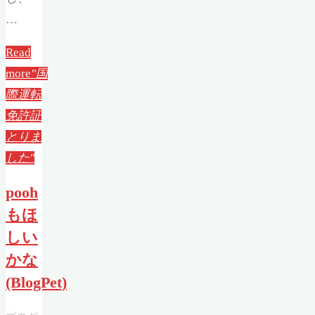
…
Read
more
"国
際運転
免許証
とりま
した"
pooh
もほ
しい
かな
(BlogPet)