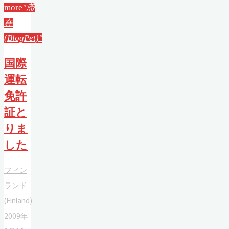
more
"滞
在
(BlogPet)"
国際
運転
免許
証と
りま
した
フィン
ランド
(Finland)
2009年