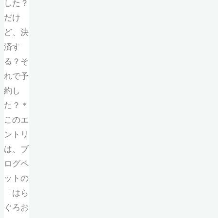
した？
だけ
ど、決
済す
る？そ
れで予
約し
た？ *
このエ
ントリ
は、ブ
ログペ
ットの
「はら
ぐろお