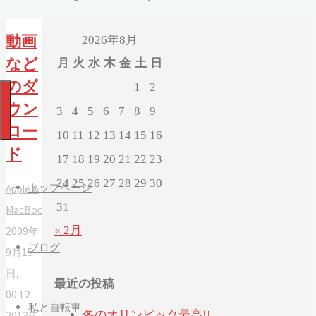
2026年8月
動画
など
月
火
水
木
金
土
日
のダ
1
2
ウン
3
4
5
6
7
8
9
ロー
10
11
12
13
14
15
16
ド
17
18
19
20
21
22
23
24
25
26
27
28
29
30
トップページ
Apple &
31
MacBook
« 2月
2009年
ブログ
9月15
日,
最近の投稿
00:12
私と自転車
冬のオリンピック最高!!
2013年