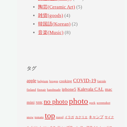
陶芸(Ceramic Art)
(5)
雑貨(goods)
(4)
韓国語(Korean)
(2)
音楽(Music)
(8)
タグ
COVID-19
apple
cooking
belgium
bruges
fairisle
Kalevala CAL
iphone5
mac
finland
finnair
handmade
photo
no photo
mini
NHK
pork
screenshot
top
キャンプ
snow
tomato
travel
イラガ
カクリエ
サイク