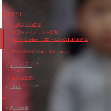
関連サイト
お嫁さまの広場
今日もフィンランド日和
Smiles Kitchen - 福岡・福津のお料理教室
©2018 OKUSAMA Digital Laboratory
トップページ
-
トップページ
ブログ
-
私と自転車
-
プロフィール
-
ブログ
私と自転車