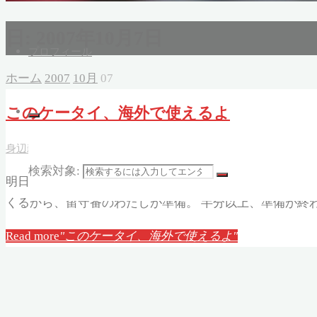
日:
2007年10月7日
プロフィール
ホーム
2007
10月
07
このケータイ、海外で使えるよ
身辺雑記(Daily)
2007年10月7日, 23:52
2007年10月7日
検索対象:
明日から、インディアナポリス＆ポートランドに行くダン
くるから、留守番のわたしが準備。 半分以上、準備が終
Read more
"このケータイ、海外で使えるよ"