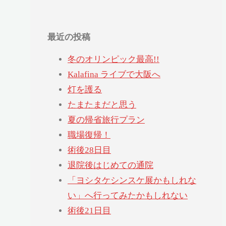
最近の投稿
冬のオリンピック最高!!
Kalafina ライブで大阪へ
灯を護る
たまたまだと思う
夏の帰省旅行プラン
職場復帰！
術後28日目
退院後はじめての通院
「ヨシタケシンスケ展かもしれな
い」へ行ってみたかもしれない
術後21日目