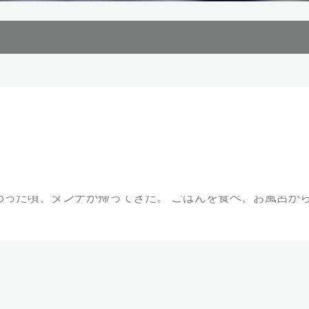
ナの荷物を用意していた。 ダンナは、羽田からの最終便
わった頃、ダンナが帰ってきた。 ごはんを食べ、お風呂から