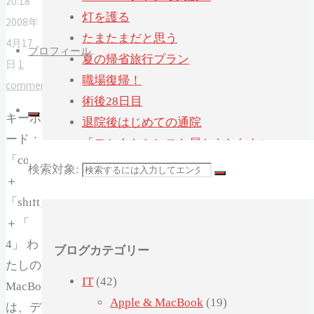
20:18
灯を護る
2008年
たまたまだと思う
4月17
プロフィール
夏の帰省旅行プラン
日
1
職場復帰！
comment
術後28日目
キーボ
退院後はじめての通院
ード：
「ヨシタケシンスケ展かもしれない」へ
「command」
行ってみたかもしれない
検索対象:
＋
術後21日目
「shift」
＋「
4」 わ
ブログカテゴリー
たしの
IT
(42)
MacBook（Leopard）
Apple & MacBook
(19)
は、デ