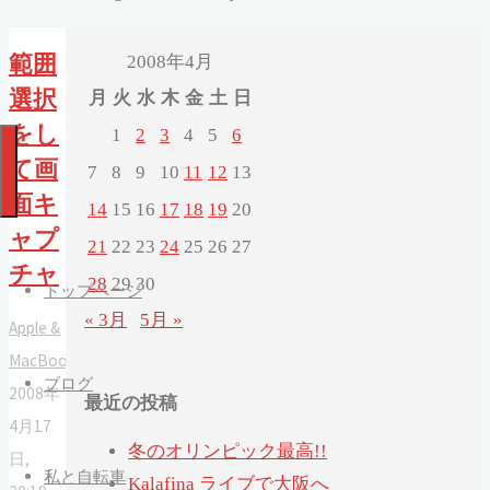
2008年4月
範囲
選択
月
火
水
木
金
土
日
をし
1
2
3
4
5
6
て画
7
8
9
10
11
12
13
面キ
14
15
16
17
18
19
20
ャプ
21
22
23
24
25
26
27
チャ
28
29
30
トップページ
« 3月
5月 »
Apple &
MacBook
ブログ
2008年
最近の投稿
4月17
冬のオリンピック最高!!
日,
私と自転車
Kalafina ライブで大阪へ