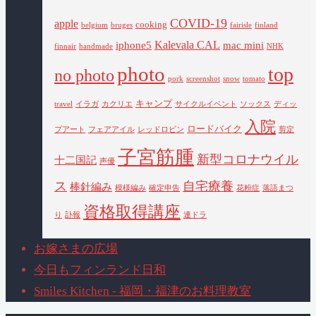
COVID-19
apple
cooking
belgium
bruges
fairisle
finland
Kalevala CAL
iphone5
mac mini
finnair
handmade
NHK
photo
top
no photo
pork
screenshot
snow
tomato
キャンプ
travel
イラガ
カクリエ
サイクルイベント
ソックス
ディッ
入院
ロードバイク
プアート
フェアアイル
レッドロビン
剪定
子宮筋腫
新型コロナウイル
十二国記
声優
ス
自宅療養
棒針編み
模様編み
確定申告
花粉症
落語まつ
資格取得講座
り
訃報
連ドラ
お嫁さまの広場
今日もフィンランド日和
Smiles Kitchen - 福岡・福津のお料理教室