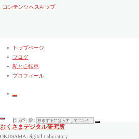
コンテンツへスキップ
トップページ
ブログ
日:
2008年4月17日
私と自転車
ホーム
プロフィール
2008
4
月
17
検索対象:
おくさまデジタル研究所
OKUSAMA Digital Laboratory