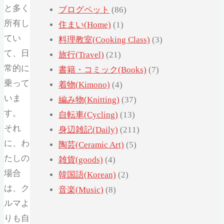
と多く
ブログペット
(86)
所有し
住まい(Home)
(1)
てい
料理教室(Cooking Class)
(3)
て、日
旅行(Travel)
(21)
常的に
書籍・コミック(Books)
(7)
乗って
着物(Kimono)
(4)
いま
編み物(Knitting)
(37)
す。
自転車(Cycling)
(13)
それ
身辺雑記(Daily)
(211)
に、わ
陶芸(Ceramic Art)
(5)
たしの
雑貨(goods)
(4)
場合
韓国語(Korean)
(2)
は、ク
音楽(Music)
(8)
ルマよ
りも自