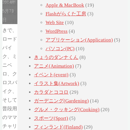
2014年
自転車
Apple & MacBook
(19)
5月23
に乗る
Flashがらくた工房
(3)
日
のが好
Web Site
(10)
きで、
WordPress
(4)
ロード
アプリケーション(Application)
(5)
バイ
パソコン(PC)
(10)
ク、ミ
きょうのダンナくん
(8)
ニベ
アニメ(Animation)
(7)
ロ、ク
イベント(event)
(3)
ロスバ
イラスト集(Artwork)
(3)
イク、
カラダとココロ
(29)
そして
ガーデニング(Gardening)
(14)
普段用
グルメ・クッキング(Cooking)
(20)
のママ
スポーツ(Sport)
(5)
チャリ
フィンランド(Finland)
(29)