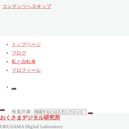
コンテンツへスキップ
トップページ
ブログ
日:
2013年12月7日
私と自転車
ホーム
プロフィール
2013
12月
07
検索対象:
おくさまデジタル研究所
OKUSAMA Digital Laboratory