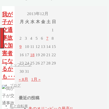
2013年12月
我が
子が
月
火
水
木
金
土
日
交通
1
事故
2
3
4
5
6
7
8
で加
9
10
11
12
13
14
15
害者
16
17
18
19
20
21
22
にな
23
24
25
26
27
28
29
トップページ
るか
30
31
も‥‥
« 8月
1月 »
ブログ
最近の投稿
私と自転車
冬のオリンピック最高!!