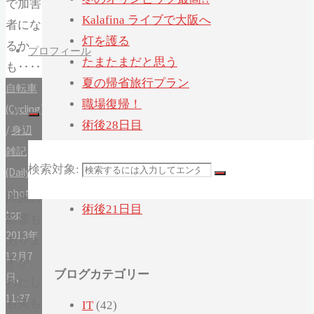
Kalafina ライブで大阪へ
灯を護る
プロフィール
たまたまだと思う
夏の帰省旅行プラン
自転車
職場復帰！
(Cycling)
術後28日目
/
身辺
退院後はじめての通院
雑記
「ヨシタケシンスケ展かもしれない」へ
検索対象:
(Daily)
行ってみたかもしれない
photo
/
周囲の
術後21日目
top
影響も
2013年
ありま
12月7
すが、
ブログカテゴリー
日,
わたし
11:37
も夫も
IT
(42)