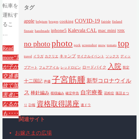
転車を
タグ
運転す
COVID-19
apple
cooking
belgium
bruges
fairisle
finland
るこ
Kalevala CAL
iphone5
mac mini
finnair
handmade
NHK
…
photo
top
no photo
pork
screenshot
snow
tomato
Read
キャンプ
more
"我
travel
イラガ
カクリエ
サイクルイベント
ソックス
ディッ
入院
が子が
ロードバイク
プアート
フェアアイル
レッドロビン
剪定
交通事
子宮筋腫
新型コロナウイル
十二国記
声優
故で加
ス
自宅療養
棒針編み
模様編み
確定申告
花粉症
落語まつ
害者に
資格取得講座
なるか
り
訃報
連ドラ
も‥‥"
関連サイト
お嫁さまの広場