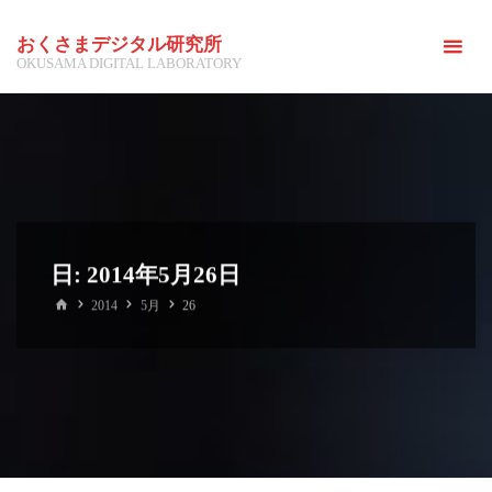
コ
おくさまデジタル研究所
ン
OKUSAMA DIGITAL LABORATORY
テ
ン
ツ
へ
ス
キ
ッ
日:
2014年5月26日
プ
ホ
2014
5月
26
ー
ム