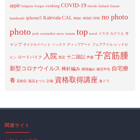
COVID-19
apple
cooking
belgium
bruges
fairisle
finland
finnair
no photo
Kalevala CAL
iphone5
mac mini
handmade
NHK
photo
top
キ
pork
screenshot
snow
tomato
travel
イラガ
カクリエ
ャンプ
サイクルイベント
ソックス
ディップアート
フェアアイル
レッドロ
子宮筋腫
入院
十二国記
ロードバイク
ビン
剪定
声優
新型コロナウイルス
自宅療
棒針編み
模様編み
確定申告
資格取得講座
養
花粉症
落語まつり
訃報
連ドラ
関連サイト