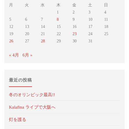
ク
月
火
水
木
金
土
日
1
2
3
4
用
5
6
7
8
9
10
11
パ
12
13
14
15
16
17
18
19
20
21
22
23
24
25
ー
26
27
28
29
30
31
ツ"
« 4月
6月 »
最近の投稿
冬のオリンピック最高!!
Kalafina ライブで大阪へ
灯を護る