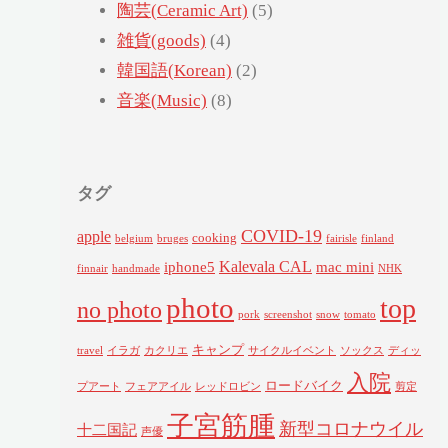
陶芸(Ceramic Art)
(5)
雑貨(goods)
(4)
韓国語(Korean)
(2)
音楽(Music)
(8)
タグ
COVID-19
apple
cooking
belgium
bruges
fairisle
finland
Kalevala CAL
iphone5
mac mini
finnair
handmade
NHK
photo
top
no photo
pork
screenshot
snow
tomato
キャンプ
travel
イラガ
カクリエ
サイクルイベント
ソックス
ディッ
入院
ロードバイク
プアート
フェアアイル
レッドロビン
剪定
子宮筋腫
新型コロナウイル
十二国記
声優