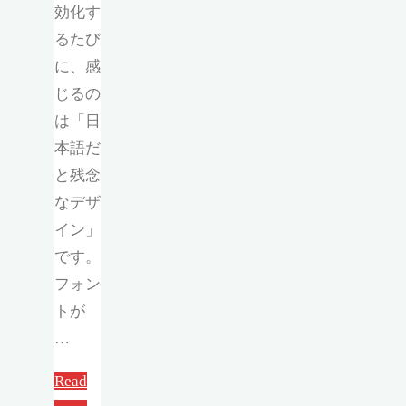
効化す
るたび
に、感
じるの
は「日
本語だ
と残念
なデザ
イン」
です。
フォン
トが
…
Read