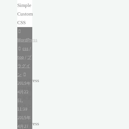
WordPress
css
/
top
/
プ
ラグイ
ン
WordPress
2015年
の外観
4月22
を変更
日,
すると
11:39
き、
2015年
WordPress
4月27