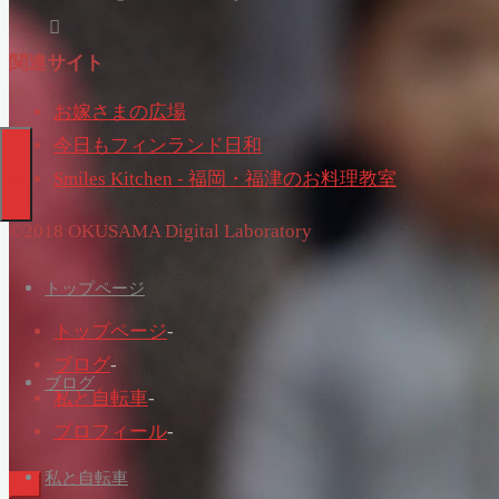
関連サイト
お嫁さまの広場
今日もフィンランド日和
Smiles Kitchen - 福岡・福津のお料理教室
©2018 OKUSAMA Digital Laboratory
トップページ
トップページ
-
ブログ
-
ブログ
私と自転車
-
プロフィール
-
私と自転車