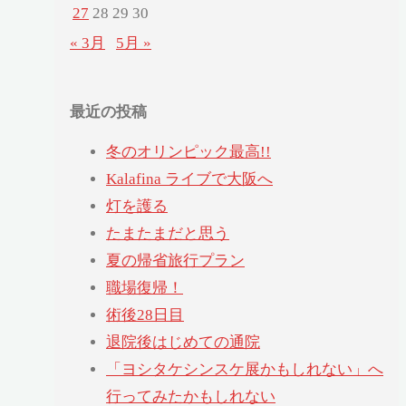
27
28
29
30
« 3月
5月 »
最近の投稿
冬のオリンピック最高!!
Kalafina ライブで大阪へ
灯を護る
たまたまだと思う
夏の帰省旅行プラン
職場復帰！
術後28日目
退院後はじめての通院
「ヨシタケシンスケ展かもしれない」へ
行ってみたかもしれない