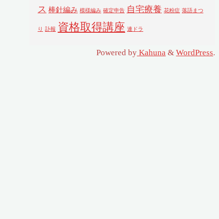
ス
自宅療養
棒針編み
模様編み
確定申告
花粉症
落語まつ
資格取得講座
り
訃報
連ドラ
Powered by
Kahuna
&
WordPress
.