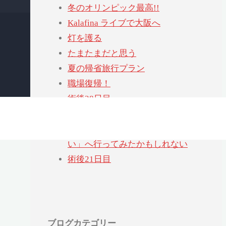
冬のオリンピック最高!!
Kalafina ライブで大阪へ
灯を護る
たまたまだと思う
夏の帰省旅行プラン
職場復帰！
術後28日目
退院後はじめての通院
「ヨシタケシンスケ展かもしれな
い」へ行ってみたかもしれない
術後21日目
ブログカテゴリー