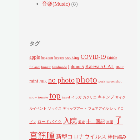
音楽(Music)
(8)
タグ
COVID-19
apple
cooking
belgium
bruges
fairisle
Kalevala CAL
iphone5
mac
finland
finnair
handmade
photo
no photo
mini
NHK
pork
screenshot
top
キャンプ
snow
tomato
travel
イラガ
カクリエ
サイク
ルイベント
ソックス
ディップアート
フェアアイル
レッドロ
子
入院
十二国記
ロードバイク
ビン
剪定
声優
宮筋腫
新型コロナウイルス
棒針編み