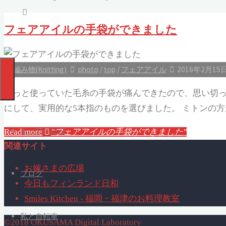
フェアアイルの手袋ができました
編み物(Knitting)
photo
/
top
/
フェアアイル
2016年2月15日,
ずっと使っていた毛糸の手袋が痛んできたので、思い切っ
にして、実用的な5本指のものを選びました。 ミトンの方
トップページ
Read more
"フェアアイルの手袋ができました"
関連サイト
お嫁さまの広場
ブログ
今日もフィンランド日和
Smiles Kitchen - 福岡・福津のお料理教室
私と自転車
©2018 OKUSAMA Digital Laboratory