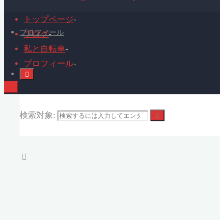
トップページ
-
プロフィール
ブログ
-
私と自転車
-
プロフィール
-
検索対象: