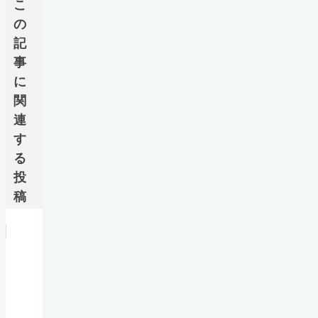
こ
の
記
事
に
関
連
す
る
投
稿