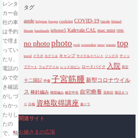
レンタ
タグ
カー会
COVID-19
apple
cooking
社の車
belgium
bruges
fairisle
finland
Kalevala CAL
iphone5
mac mini
は予約
finnair
handmade
NHK
で埋ま
photo
top
no photo
pork
screenshot
snow
tomato
ってい
キャンプ
travel
イラガ
カクリエ
サイクルイベント
ソックス
ディッ
たり、
入院
ロードバイク
プアート
フェアアイル
レッドロビン
剪定
電話の
子宮筋腫
みで空
新型コロナウイル
十二国記
声優
き確認
ス
自宅療養
棒針編み
模様編み
確定申告
花粉症
落語まつ
がしづ
資格取得講座
らかっ
り
訃報
連ドラ
たりし
関連サイト
たの
お嫁さまの広場
で、飛