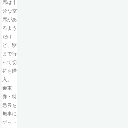
席は十
分な空
席があ
るよう
だけ
ど、駅
まで行
って切
符を購
入。
乗車
券・特
急券を
無事に
ゲット