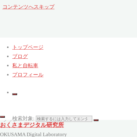
コンテンツへスキップ
トップページ
ブログ
夏の帰省旅行プラン
私と自転車
ホーム
プロフィール
旅行
(Travel)
夏の帰
省旅行
検索対象:
プラン
おくさまデジタル研究所
OKUSAMA Digital Laboratory