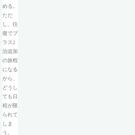
める。
ただ
し、往
復でプ
ラス2
泊追加
の旅程
になる
から、
どうし
ても日
程が限
られて
しま
う。