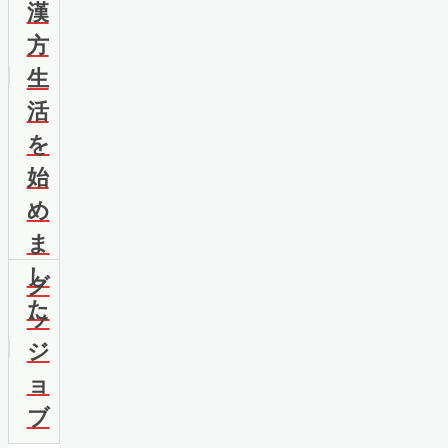
漢
方
生
活
を
始
め
ま
し
グ
た
ッ
ジ
ョ
ブ