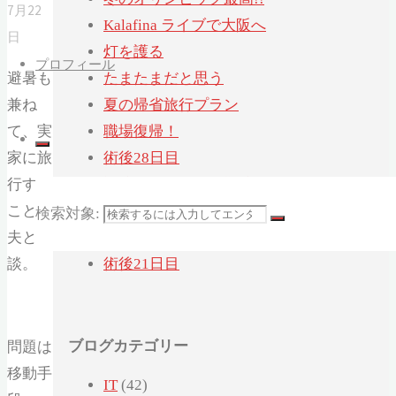
7月22
Kalafina ライブで大阪へ
日
灯を護る
プロフィール
避暑も
たまたまだと思う
兼ね
夏の帰省旅行プラン
て、実
職場復帰！
家に旅
術後28日目
行する
退院後はじめての通院
ことを
「ヨシタケシンスケ展かもしれない」へ
検索対象:
夫と相
行ってみたかもしれない
談。
術後21日目
ブログカテゴリー
問題は
移動手
IT
(42)