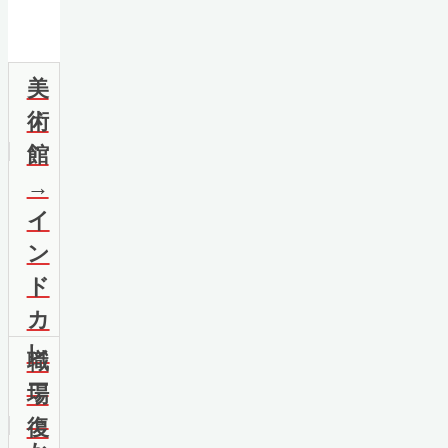
美
術
館
→
イ
ン
ド
カ
レ
職
ー
場
→
復