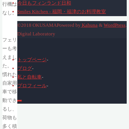
今日もフィンランド日和
行機は
Smiles Kitchen - 福岡・福津のお料理教室
なし。
©2018 OKUSAMA
Powered by
Kahuna
&
WordPress
.
Digital Laboratory
フェリ
ーも考
えまし
トップページ
-
た。
ブログ
-
慣れた
私と自転車
-
自家用
プロフィール
-
車で移
動でき
るし、
荷物も
多く積