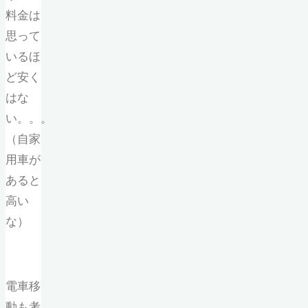
料金は
思って
いるほ
ど安く
はな
い。。。
（自家
用車が
あると
高い
な）
電車移
動も考