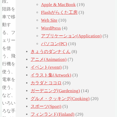
段。
Apple & MacBook
(19)
陸路を
Flashがらくた工房
(3)
車で移
Web Site
(10)
動す
WordPress
(4)
る、フ
アプリケーション(Application)
(5)
ェリー
パソコン(PC)
(10)
を使
きょうのダンナくん
(8)
う、飛
アニメ(Animation)
(7)
行機を
イベント(event)
(3)
使う、
イラスト集(Artwork)
(3)
電車を
カラダとココロ
(29)
使う、
ガーデニング(Gardening)
(14)
など、
グルメ・クッキング(Cooking)
(20)
いろい
スポーツ(Sport)
(5)
ろな手
フィンランド(Finland)
(29)