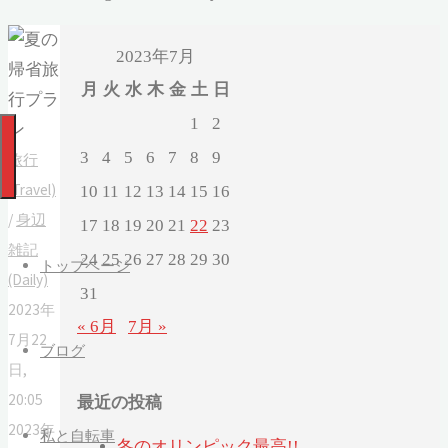
2023年7月
月
火
水
木
金
土
日
1
2
3
4
5
6
7
8
9
旅行
(Travel)
10
11
12
13
14
15
16
/
身辺
17
18
19
20
21
22
23
雑記
24
25
26
27
28
29
30
トップページ
(Daily)
31
2023年
« 6月
7月 »
7月22
ブログ
日,
20:05
最近の投稿
2023年
私と自転車
冬のオリンピック最高!!