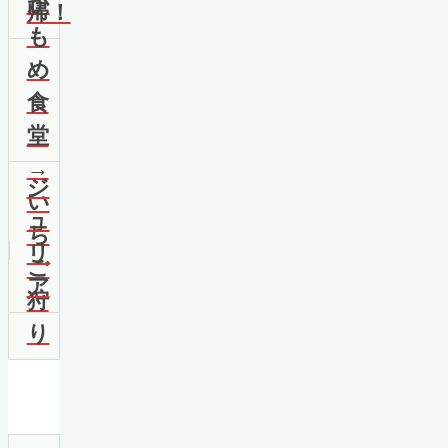
か
帰！
も
め
食
堂
→
ジ
い
ュ
ち
リ
ご
ア
狩
り