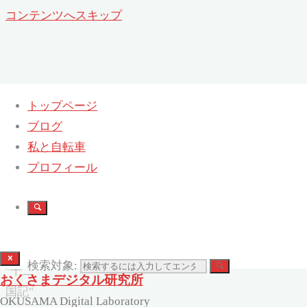
コンテンツへスキップ
トップページ
ブログ
タグ:
十二国記
私と自転車
ホー
プロフィール
ム
タグ付
けされ
た記事
検索対象:
"十二
おくさまデジタル研究所
国記"
OKUSAMA Digital Laboratory