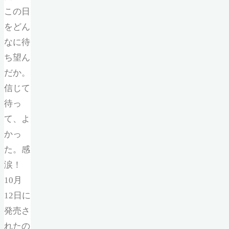
この日
をどん
なに待
ち望ん
だか。
信じて
待っ
て、よ
かっ
た。感
涙！
10月
12日に
発売さ
れたの